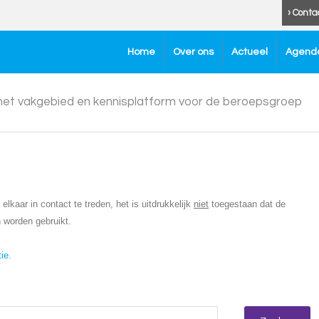
› Conta
Home
Over ons
Actueel
Agend
 het vakgebied en kennisplatform voor de beroepsgroep
lkaar in contact te treden, het is uitdrukkelijk
niet
toegestaan dat de
 worden gebruikt.
tie
.