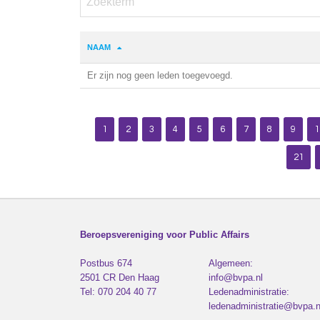
NAAM
Er zijn nog geen leden toegevoegd.
1
2
3
4
5
6
7
8
9
1
21
Beroepsvereniging voor Public Affairs
Postbus 674
Algemeen:
2501 CR
Den Haag
info@bvpa.nl
Tel:
070 204 40 77
Ledenadministratie:
ledenadministratie@bvpa.n