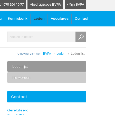
ct 070 204 40 77
› Gedragscode BVPA
› Mijn BVPA
a
Kennisbank
Leden
Vacatures
Contact
BVPA
Leden
Ledenlijst
U bevindt zich hier:
Ledenlijst
Lid worden
Contact
Gerelateerd