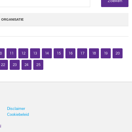
ORGANISATIE
0
11
12
13
14
15
16
17
18
19
20
22
23
24
25
Disclaimer
Cookiebeleid
l