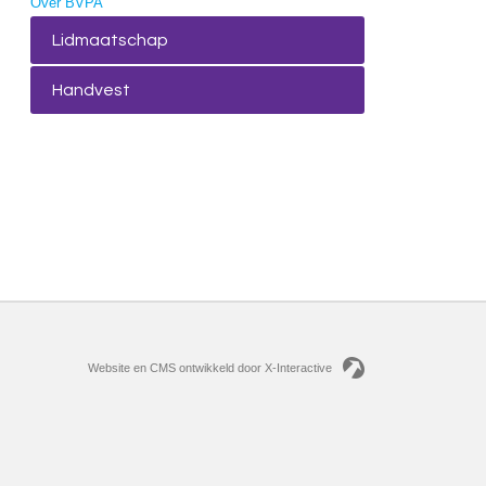
Over BVPA
Lidmaatschap
Handvest
Website en CMS ontwikkeld door X-Interactive