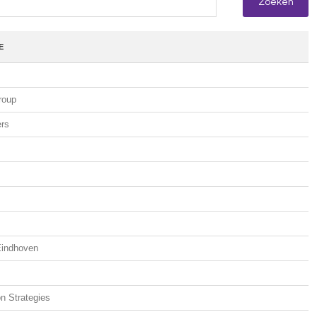
E
roup
ers
indhoven
n Strategies