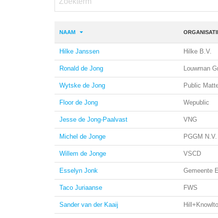
NAAM
ORGANISATI
Hilke Janssen
Hilke B.V.
Ronald de Jong
Louwman G
Wytske de Jong
Public Matt
Floor de Jong
Wepublic
Jesse de Jong-Paalvast
VNG
Michel de Jonge
PGGM N.V.
Willem de Jonge
VSCD
Esselyn Jonk
Gemeente E
Taco Juriaanse
FWS
Sander van der Kaaij
Hill+Knowlto