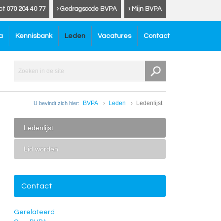
ct 070 204 40 77
› Gedragscode BVPA
› Mijn BVPA
a
Kennisbank
Leden
Vacatures
Contact
BVPA
Leden
Ledenlijst
U bevindt zich hier:
Ledenlijst
Lid worden
Contact
Gerelateerd