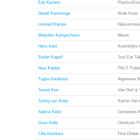
Edo Kamers
PlasticsEur
Daniël Kamminga
Rode Kruis
Lennard Kamps
Natuurmonu
Marjolein Kampschreur
Meute
Hans Kant
Koninklijke
Stefan Kapell
Just Eat T
Naut Kaptijn
PACT Public
Tugba Karabulut
Algemene B
Tessel Kee
Van Oort & 
Sybrig van Keep
Kamer Van 
Sabina Kekic
Gemeente A
Guus Kellij
Omnicom Pu
Cilla Kemkers
Flint Global