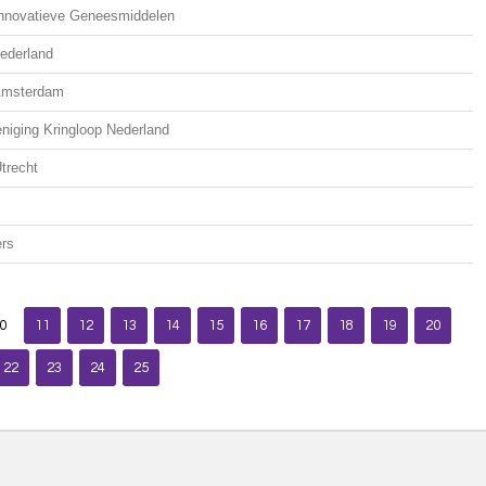
Innovatieve Geneesmiddelen
Nederland
Amsterdam
niging Kringloop Nederland
trecht
ers
0
11
12
13
14
15
16
17
18
19
20
22
23
24
25