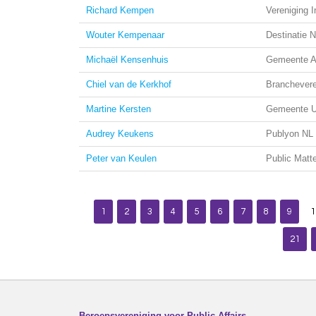
Richard Kempen
Vereniging 
Wouter Kempenaar
Destinatie 
Michaël Kensenhuis
Gemeente 
Chiel van de Kerkhof
Branchevere
Martine Kersten
Gemeente U
Audrey Keukens
Publyon NL
Peter van Keulen
Public Matt
1
2
3
4
5
6
7
8
9
1
21
Beroepsvereniging voor Public Affairs