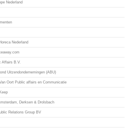
ope Nederland
menten
 Horeca Nederland
akeaway.com
 Affairs B.V.
ond Uitzendondernemingen (ABU)
Van Oort Public affairs en Communicatie
Keep
msterdam, Derksen & Drolsbach
blic Relations Group BV