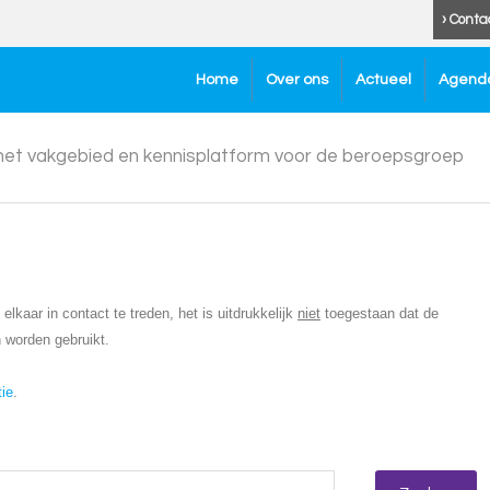
› Conta
Home
Over ons
Actueel
Agend
 het vakgebied en kennisplatform voor de beroepsgroep
lkaar in contact te treden, het is uitdrukkelijk
niet
toegestaan dat de
 worden gebruikt.
tie
.