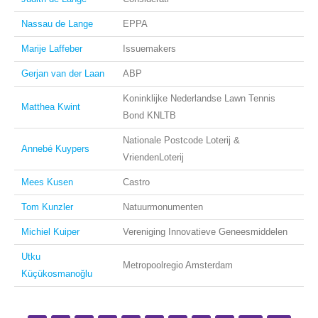
Nassau de Lange
EPPA
Marije Laffeber
Issuemakers
Gerjan van der Laan
ABP
Koninklijke Nederlandse Lawn Tennis
Matthea Kwint
Bond KNLTB
Nationale Postcode Loterij &
Annebé Kuypers
VriendenLoterij
Mees Kusen
Castro
Tom Kunzler
Natuurmonumenten
Michiel Kuiper
Vereniging Innovatieve Geneesmiddelen
Utku
Metropoolregio Amsterdam
Küçükosmanoğlu