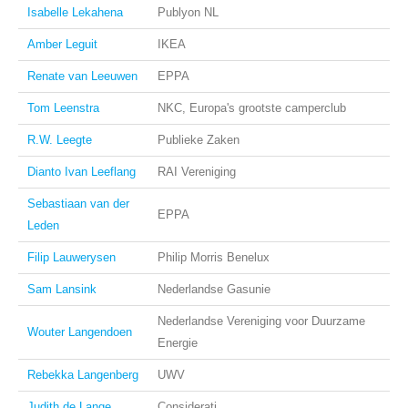
Isabelle Lekahena
Publyon NL
Amber Leguit
IKEA
Renate van Leeuwen
EPPA
Tom Leenstra
NKC, Europa's grootste camperclub
R.W. Leegte
Publieke Zaken
Dianto Ivan Leeflang
RAI Vereniging
Sebastiaan van der
EPPA
Leden
Filip Lauwerysen
Philip Morris Benelux
Sam Lansink
Nederlandse Gasunie
Nederlandse Vereniging voor Duurzame
Wouter Langendoen
Energie
Rebekka Langenberg
UWV
Judith de Lange
Considerati