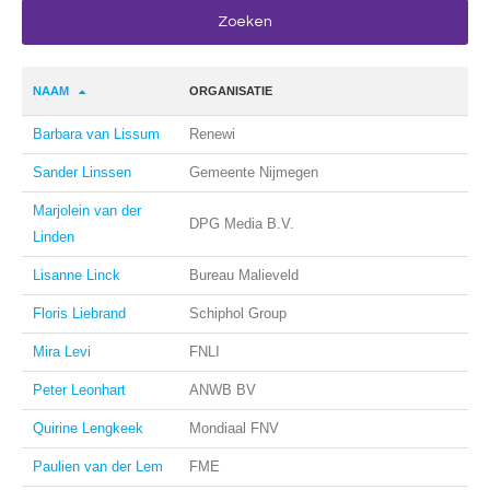
NAAM
ORGANISATIE
Barbara van Lissum
Renewi
Sander Linssen
Gemeente Nijmegen
Marjolein van der
DPG Media B.V.
Linden
Lisanne Linck
Bureau Malieveld
Floris Liebrand
Schiphol Group
Mira Levi
FNLI
Peter Leonhart
ANWB BV
Quirine Lengkeek
Mondiaal FNV
Paulien van der Lem
FME