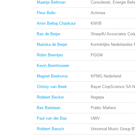
Maartje Beltman
Considerati, Energie Beh
Fleur Bello
Achmea
Amin Belhaj Chankour
KNVB
Bas de Beijer
Sharp4U Associates Coöp
Mariska de Beijer
Koninklijke Nederlandse
Robin Beentjes
PGGM
Kevin Beenhouwer
Magriet Beeksma
KPMG Nederland
Christy van Beek
Bayer CropScience SA-
Robbert Becker
Nogepa
Bas Batelaan
Public Matters
Paul van der Bas
UWV
Robbert Baruch
Universal Music Group 