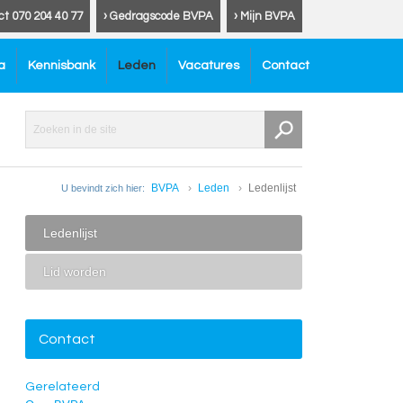
ct 070 204 40 77
› Gedragscode BVPA
› Mijn BVPA
a
Kennisbank
Leden
Vacatures
Contact
BVPA
Leden
Ledenlijst
U bevindt zich hier:
Ledenlijst
Lid worden
Contact
Gerelateerd