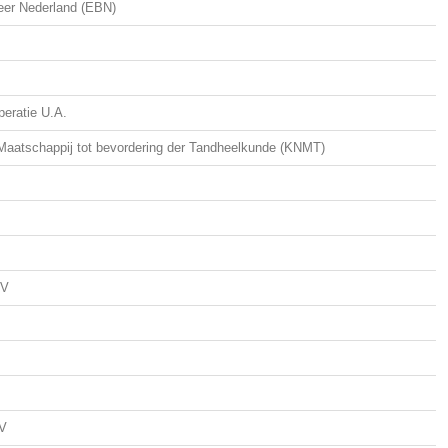
eer Nederland (EBN)
eratie U.A.
 Maatschappij tot bevordering der Tandheelkunde (KNMT)
NV
BV