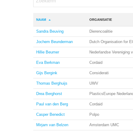
NAAM
ORGANISATIE
Sandra Beuving
Dierencoalitie
Jochem Beunderman
Dutch Organisation for E
Hillie Beumer
Nederlandse Vereniging 
Eva Berkman
Cordaid
Gijs Bergink
Considerati
Thomas Berghuijs
UWV
Drea Berghorst
PlasticsEurope Nederlan
Paul van den Berg
Cordaid
Casper Benedict
Polpo
Mirjam van Belzen
Amsterdam UMC