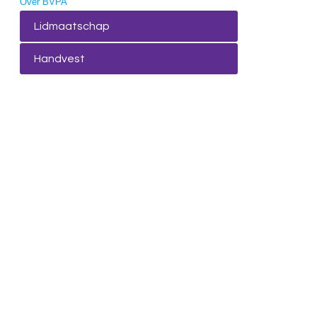
Over BVPA
Lidmaatschap
Handvest