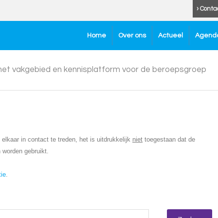
› Conta
Home
Over ons
Actueel
Agend
 het vakgebied en kennisplatform voor de beroepsgroep
lkaar in contact te treden, het is uitdrukkelijk
niet
toegestaan dat de
 worden gebruikt.
tie
.