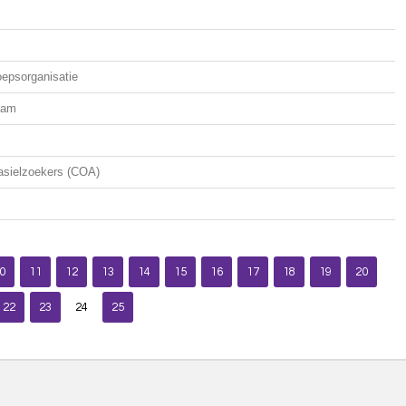
oepsorganisatie
rdam
asielzoekers (COA)
0
11
12
13
14
15
16
17
18
19
20
22
23
24
25