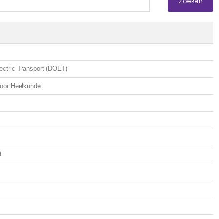
lectric Transport (DOET)
voor Heelkunde
d