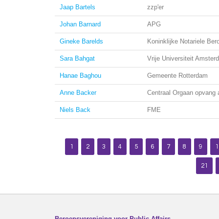
Jaap Bartels
zzp'er
Johan Barnard
APG
Gineke Barelds
Koninklijke Notariele Ber
Sara Bahgat
Vrije Universiteit Amste
Hanae Baghou
Gemeente Rotterdam
Anne Backer
Centraal Orgaan opvang 
Niels Back
FME
1
2
3
4
5
6
7
8
9
1
21
Beroepsvereniging voor Public Affairs