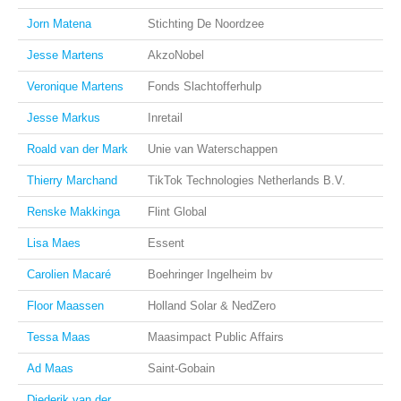
Jorn Matena
Stichting De Noordzee
Jesse Martens
AkzoNobel
Veronique Martens
Fonds Slachtofferhulp
Jesse Markus
Inretail
Roald van der Mark
Unie van Waterschappen
Thierry Marchand
TikTok Technologies Netherlands B.V.
Renske Makkinga
Flint Global
Lisa Maes
Essent
Carolien Macaré
Boehringer Ingelheim bv
Floor Maassen
Holland Solar & NedZero
Tessa Maas
Maasimpact Public Affairs
Ad Maas
Saint-Gobain
Diederik van der