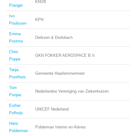
KNVB
Pranger
Ivo
KPN
Poulissen
Emma
Derksen & Drolsbach
Postma
Chris
GKN FOKKER AEROSPACE B.V.
Poppe
Tanja
Gemeente Haarlemmermeer
Poorthuis
Tom
Nederlandse Vereniging van Ziekenhuizen
Ponjee
Esther
UNICEF Nederland
Polhuijs
Hans
Polderman Interim en Advies
Polderman