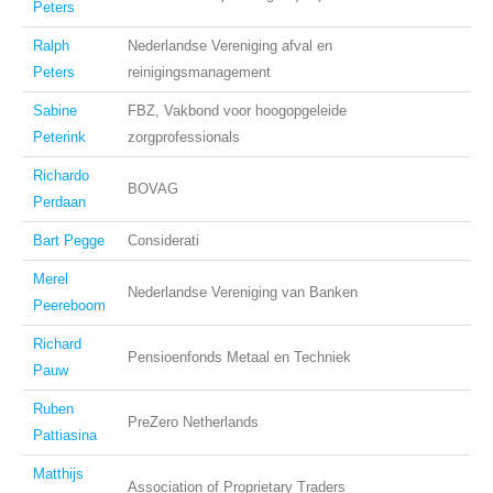
Peters
Ralph
Nederlandse Vereniging afval en
Peters
reinigingsmanagement
Sabine
FBZ, Vakbond voor hoogopgeleide
Peterink
zorgprofessionals
Richardo
BOVAG
Perdaan
Bart Pegge
Considerati
Merel
Nederlandse Vereniging van Banken
Peereboom
Richard
Pensioenfonds Metaal en Techniek
Pauw
Ruben
PreZero Netherlands
Pattiasina
Matthijs
Association of Proprietary Traders