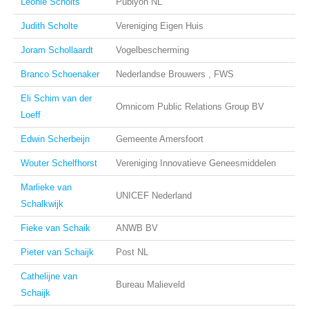
Leonie Scholts
Publyon NL
Judith Scholte
Vereniging Eigen Huis
Joram Schollaardt
Vogelbescherming
Branco Schoenaker
Nederlandse Brouwers , FWS
Eli Schim van der
Omnicom Public Relations Group BV
Loeff
Edwin Scherbeijn
Gemeente Amersfoort
Wouter Schelfhorst
Vereniging Innovatieve Geneesmiddelen
Marlieke van
UNICEF Nederland
Schalkwijk
Fieke van Schaik
ANWB BV
Pieter van Schaijk
Post NL
Cathelijne van
Bureau Malieveld
Schaijk