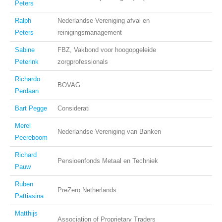
Peters
Ralph
Nederlandse Vereniging afval en
Peters
reinigingsmanagement
Sabine
FBZ, Vakbond voor hoogopgeleide
Peterink
zorgprofessionals
Richardo
BOVAG
Perdaan
Bart Pegge
Considerati
Merel
Nederlandse Vereniging van Banken
Peereboom
Richard
Pensioenfonds Metaal en Techniek
Pauw
Ruben
PreZero Netherlands
Pattiasina
Matthijs
Association of Proprietary Traders