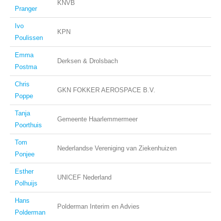
KNVB
Pranger
Ivo
KPN
Poulissen
Emma
Derksen & Drolsbach
Postma
Chris
GKN FOKKER AEROSPACE B.V.
Poppe
Tanja
Gemeente Haarlemmermeer
Poorthuis
Tom
Nederlandse Vereniging van Ziekenhuizen
Ponjee
Esther
UNICEF Nederland
Polhuijs
Hans
Polderman Interim en Advies
Polderman