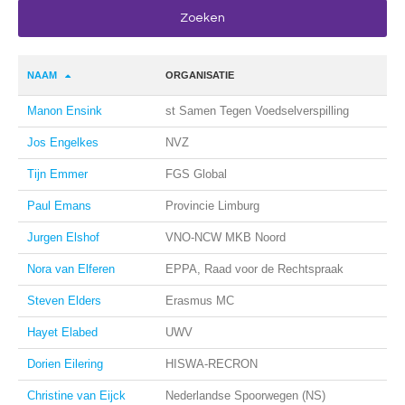
NAAM
ORGANISATIE
Manon Ensink
st Samen Tegen Voedselverspilling
Jos Engelkes
NVZ
Tijn Emmer
FGS Global
Paul Emans
Provincie Limburg
Jurgen Elshof
VNO-NCW MKB Noord
Nora van Elferen
EPPA, Raad voor de Rechtspraak
Steven Elders
Erasmus MC
Hayet Elabed
UWV
Dorien Eilering
HISWA-RECRON
Christine van Eijck
Nederlandse Spoorwegen (NS)