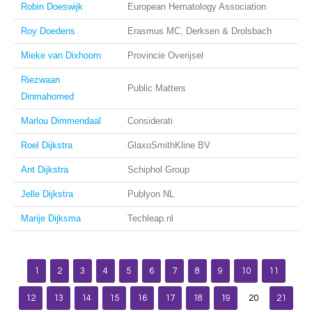
Robin Doeswijk
European Hematology Association
Roy Doedens
Erasmus MC, Derksen & Drolsbach
Mieke van Dixhoorn
Provincie Overijsel
Riezwaan
Public Matters
Dinmahomed
Marlou Dimmendaal
Considerati
Roel Dijkstra
GlaxoSmithKline BV
Ant Dijkstra
Schiphol Group
Jelle Dijkstra
Publyon NL
Marije Dijksma
Techleap.nl
1
2
3
4
5
6
7
8
9
10
11
12
13
14
15
16
17
18
19
20
21