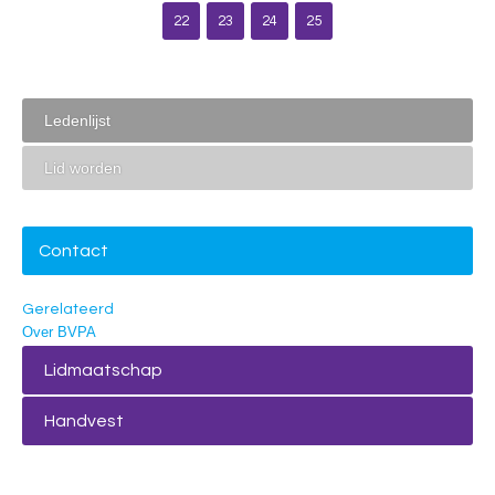
22
23
24
25
Ledenlijst
Lid worden
Contact
Gerelateerd
Over BVPA
Lidmaatschap
Handvest