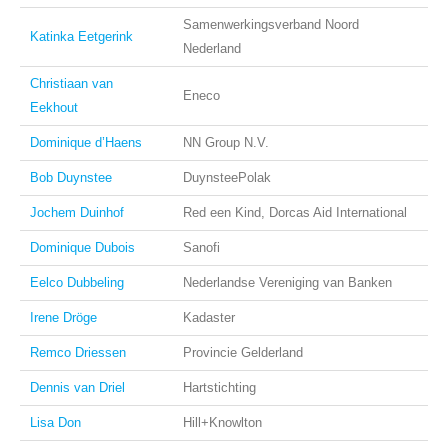
Samenwerkingsverband Noord
Katinka Eetgerink
Nederland
Christiaan van
Eneco
Eekhout
Dominique d’Haens
NN Group N.V.
Bob Duynstee
DuynsteePolak
Jochem Duinhof
Red een Kind, Dorcas Aid International
Dominique Dubois
Sanofi
Eelco Dubbeling
Nederlandse Vereniging van Banken
Irene Dröge
Kadaster
Remco Driessen
Provincie Gelderland
Dennis van Driel
Hartstichting
Lisa Don
Hill+Knowlton