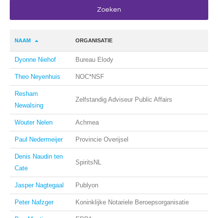
NAAM
ORGANISATIE
Dyonne Niehof
Bureau Elody
Theo Neyenhuis
NOC*NSF
Resham
Zelfstandig Adviseur Public Affairs
Newalsing
Wouter Nelen
Achmea
Paul Nedermeijer
Provincie Overijsel
Denis Naudin ten
SpiritsNL
Cate
Jasper Nagtegaal
Publyon
Peter Nafzger
Koninklijke Notariele Beroepsorganisatie