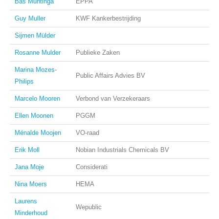
Bas Muntinga
EPPA
Guy Muller
KWF Kankerbestrijding
Sijmen Mülder
Rosanne Mulder
Publieke Zaken
Marina Mozes-
Public Affairs Advies BV
Philips
Marcelo Mooren
Verbond van Verzekeraars
Ellen Moonen
PGGM
Ménalde Moojen
VO-raad
Erik Moll
Nobian Industrials Chemicals BV
Jana Moje
Considerati
Nina Moers
HEMA
Laurens
Wepublic
Minderhoud