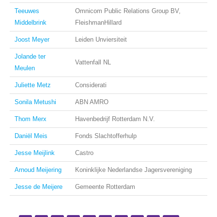
Teeuwes
Omnicom Public Relations Group BV,
Middelbrink
FleishmanHillard
Joost Meyer
Leiden Unviersiteit
Jolande ter
Vattenfall NL
Meulen
Juliette Metz
Considerati
Sonila Metushi
ABN AMRO
Thom Merx
Havenbedrijf Rotterdam N.V.
Daniël Meis
Fonds Slachtofferhulp
Jesse Meijlink
Castro
Arnoud Meijering
Koninklijke Nederlandse Jagersvereniging
Jesse de Meijere
Gemeente Rotterdam