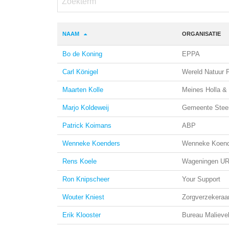
NAAM
ORGANISATIE
Bo de Koning
EPPA
Carl Königel
Wereld Natuur 
Maarten Kolle
Meines Holla & 
Marjo Koldeweij
Gemeente Steen
Patrick Koimans
ABP
Wenneke Koenders
Wenneke Koende
Rens Koele
Wageningen UR
Ron Knipscheer
Your Support
Wouter Kniest
Zorgverzekeraa
Erik Klooster
Bureau Malieve