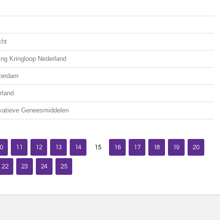
cht
ing Kringloop Nederland
terdam
rland
ovatieve Geneesmiddelen
0
11
12
13
14
15
16
17
18
19
20
22
23
24
25