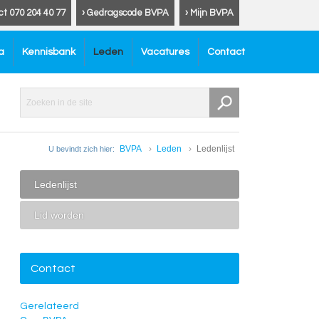
ct 070 204 40 77
› Gedragscode BVPA
› Mijn BVPA
a
Kennisbank
Leden
Vacatures
Contact
BVPA
Leden
Ledenlijst
U bevindt zich hier:
Ledenlijst
Lid worden
Contact
Gerelateerd