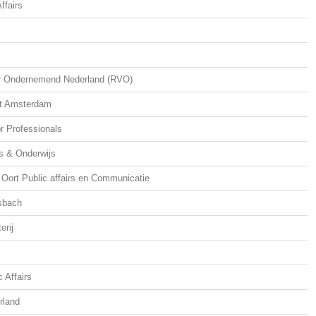
ffairs
or Ondernemend Nederland (RVO)
eit Amsterdam
r Professionals
s & Onderwijs
Oort Public affairs en Communicatie
sbach
erij
 Affairs
rland