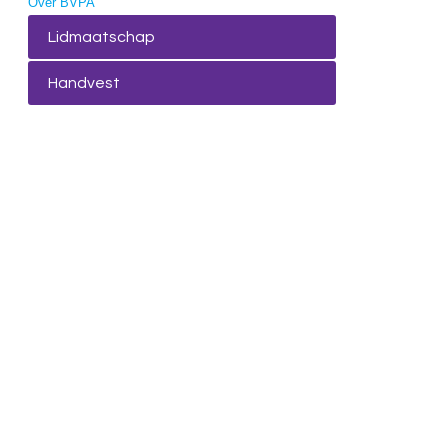
Over BVPA
Lidmaatschap
Handvest