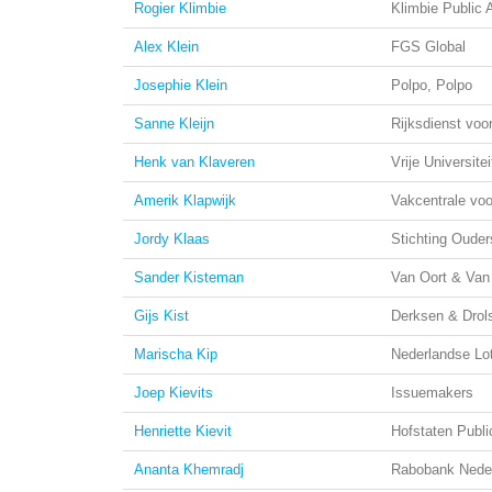
Rogier Klimbie
Klimbie Public A
Alex Klein
FGS Global
Josephie Klein
Polpo, Polpo
Sanne Kleijn
Rijksdienst vo
Henk van Klaveren
Vrije Universit
Amerik Klapwijk
Vakcentrale voo
Jordy Klaas
Stichting Ouder
Sander Kisteman
Van Oort & Van 
Gijs Kist
Derksen & Drol
Marischa Kip
Nederlandse Lot
Joep Kievits
Issuemakers
Henriette Kievit
Hofstaten Public
Ananta Khemradj
Rabobank Nede