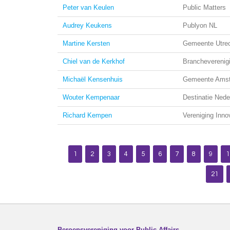
Peter van Keulen
Public Matters
Audrey Keukens
Publyon NL
Martine Kersten
Gemeente Utre
Chiel van de Kerkhof
Brancheverenig
Michaël Kensenhuis
Gemeente Ams
Wouter Kempenaar
Destinatie Nede
Richard Kempen
Vereniging Inn
1
2
3
4
5
6
7
8
9
1
21
Beroepsvereniging voor Public Affairs