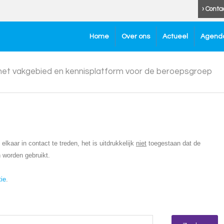
› Conta
Home
Over ons
Actueel
Agend
 het vakgebied en kennisplatform voor de beroepsgroep
lkaar in contact te treden, het is uitdrukkelijk
niet
toegestaan dat de
 worden gebruikt.
tie
.