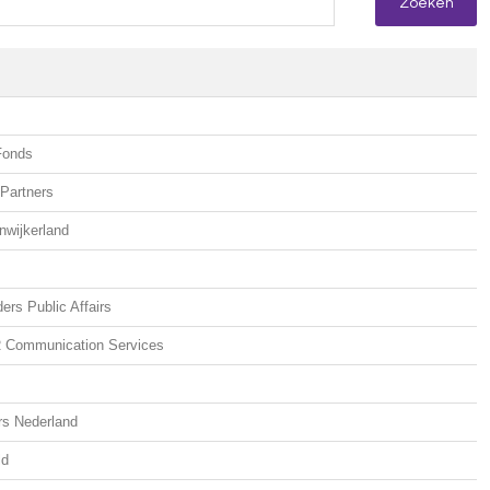
Fonds
Partners
wijkerland
rs Public Affairs
 Communication Services
rs Nederland
ld