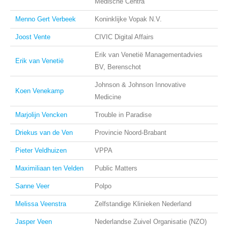
Medische Centra
Menno Gert Verbeek
Koninklijke Vopak N.V.
Joost Vente
CIVIC Digital Affairs
Erik van Venetië Managementadvies
Erik van Venetië
BV, Berenschot
Johnson & Johnson Innovative
Koen Venekamp
Medicine
Marjolijn Vencken
Trouble in Paradise
Driekus van de Ven
Provincie Noord-Brabant
Pieter Veldhuizen
VPPA
Maximiliaan ten Velden
Public Matters
Sanne Veer
Polpo
Melissa Veenstra
Zelfstandige Klinieken Nederland
Jasper Veen
Nederlandse Zuivel Organisatie (NZO)