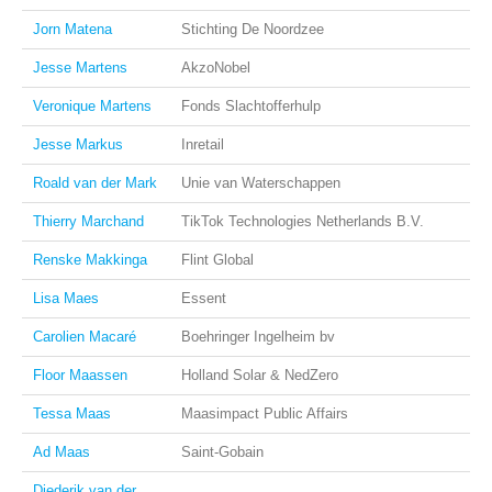
Jorn Matena
Stichting De Noordzee
Jesse Martens
AkzoNobel
Veronique Martens
Fonds Slachtofferhulp
Jesse Markus
Inretail
Roald van der Mark
Unie van Waterschappen
Thierry Marchand
TikTok Technologies Netherlands B.V.
Renske Makkinga
Flint Global
Lisa Maes
Essent
Carolien Macaré
Boehringer Ingelheim bv
Floor Maassen
Holland Solar & NedZero
Tessa Maas
Maasimpact Public Affairs
Ad Maas
Saint-Gobain
Diederik van der