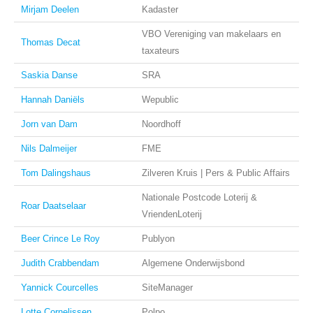
Mirjam Deelen
Kadaster
VBO Vereniging van makelaars en
Thomas Decat
taxateurs
Saskia Danse
SRA
Hannah Daniëls
Wepublic
Jorn van Dam
Noordhoff
Nils Dalmeijer
FME
Tom Dalingshaus
Zilveren Kruis | Pers & Public Affairs
Nationale Postcode Loterij &
Roar Daatselaar
VriendenLoterij
Beer Crince Le Roy
Publyon
Judith Crabbendam
Algemene Onderwijsbond
Yannick Courcelles
SiteManager
Lotte Cornelissen
Polpo