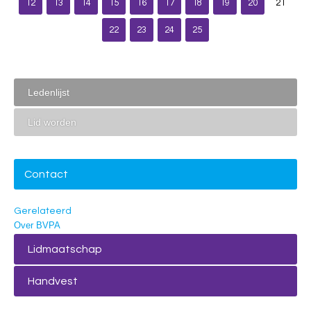
12
13
14
15
16
17
18
19
20
21
22
23
24
25
Ledenlijst
Lid worden
Contact
Gerelateerd
Over BVPA
Lidmaatschap
Handvest