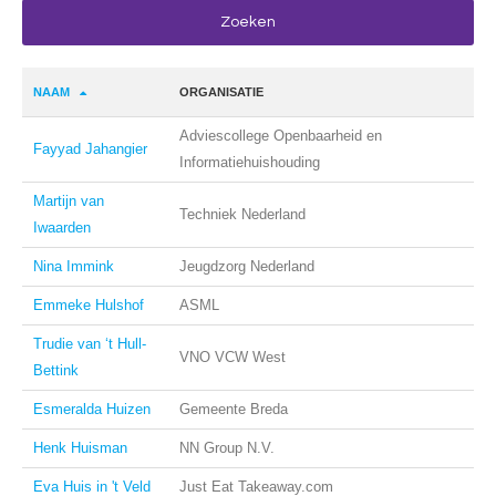
NAAM
ORGANISATIE
Adviescollege Openbaarheid en
Fayyad Jahangier
Informatiehuishouding
Martijn van
Techniek Nederland
Iwaarden
Nina Immink
Jeugdzorg Nederland
Emmeke Hulshof
ASML
Trudie van ‘t Hull-
VNO VCW West
Bettink
Esmeralda Huizen
Gemeente Breda
Henk Huisman
NN Group N.V.
Eva Huis in 't Veld
Just Eat Takeaway.com