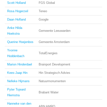
Scott Holland
FGS Global
Rosa Hogerzeil
Teneo
Daan Hofland
Google
Anke Hilda
Gemeente Leeuwarden
Hoekstra
Querine Hoejenbos
Gemeente Amsterdam
Yvonne
TotalEnergies
Hoddenbach
Marion Hinderdael
Brainport Development
Kees-Jaap Hin
Hin Strategisch Advies
Nelleke Hijmans
Natuurmonumenten
Pyter Tsjeard
Brabant Water
Hiemstra
Hanneke van den
ABN AMRO