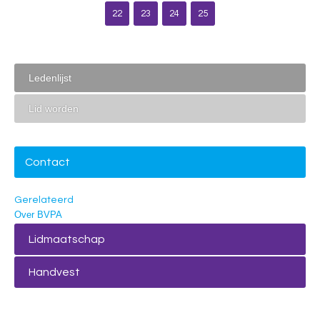
22
23
24
25
Ledenlijst
Lid worden
Contact
Gerelateerd
Over BVPA
Lidmaatschap
Handvest