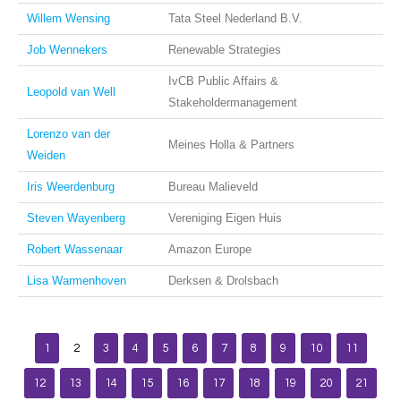
Willem Wensing
Tata Steel Nederland B.V.
Job Wennekers
Renewable Strategies
IvCB Public Affairs &
Leopold van Well
Stakeholdermanagement
Lorenzo van der
Meines Holla & Partners
Weiden
Iris Weerdenburg
Bureau Malieveld
Steven Wayenberg
Vereniging Eigen Huis
Robert Wassenaar
Amazon Europe
Lisa Warmenhoven
Derksen & Drolsbach
1
2
3
4
5
6
7
8
9
10
11
12
13
14
15
16
17
18
19
20
21