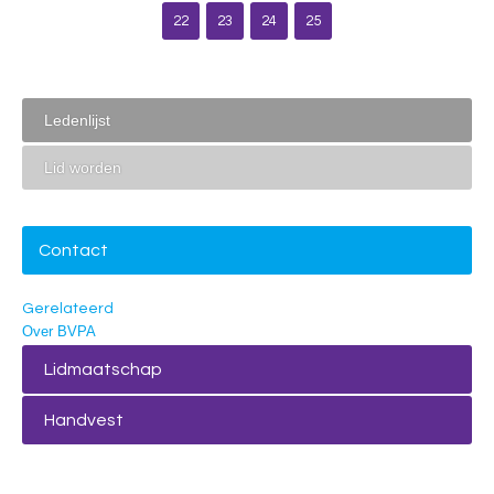
22
23
24
25
Ledenlijst
Lid worden
Contact
Gerelateerd
Over BVPA
Lidmaatschap
Handvest