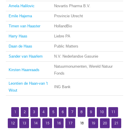
Amela Halilovic
Novartis Pharma B.V.
Emile Hajema
Provincie Utrecht
Timen van Haaster
HollandBio
Harry Haas
Liebre PA
Daan de Haas
Public Matters
Sander van Haarlem
N.V. Nederlandse Gasunie
Natuurmonumenten, Wereld Natuur
Kirsten Haanraads
Fonds
Leontien de Haan-van 't
ING Bank
Wout
1
2
3
4
5
6
7
8
9
10
11
12
13
14
15
16
17
18
19
20
21