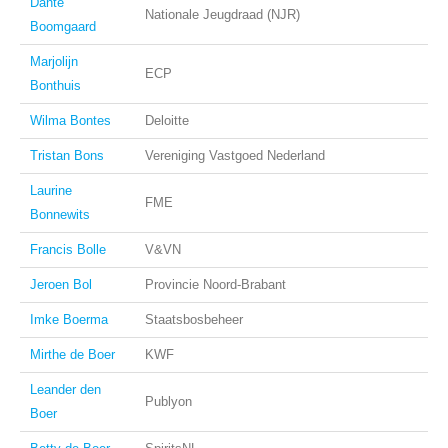
Dante
Nationale Jeugdraad (NJR)
Boomgaard
Marjolijn
ECP
Bonthuis
Wilma Bontes
Deloitte
Tristan Bons
Vereniging Vastgoed Nederland
Laurine
FME
Bonnewits
Francis Bolle
V&VN
Jeroen Bol
Provincie Noord-Brabant
Imke Boerma
Staatsbosbeheer
Mirthe de Boer
KWF
Leander den
Publyon
Boer