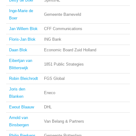
Betty de Boer
SpiritsNL
Inge-Marie de
Gemeente Barneveld
Boer
Jan Willem Blok
CFF Communications
Floris-Jan Blok
ING Bank
Daan Blok
Economic Board Zuid Holland
Eibertjan van
1851 Public Strategies
Blitterswijk
Robin Bleichrodt
FGS Global
Joris den
Eneco
Blanken
Ewout Blaauw
DHL
Arnold van
Van Belang & Partners
Binsbergen
Philip Bierkens
Gemeente Rotterdam