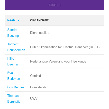
NAAM
ORGANISATIE
Sandra
Dierencoalitie
Beuving
Jochem
Dutch Organisation for Electric Transport (DOET)
Beunderman
Hillie
Nederlandse Vereniging voor Heelkunde
Beumer
Eva
Cordaid
Berkman
Gijs Bergink
Considerati
Thomas
UWV
Berghuijs