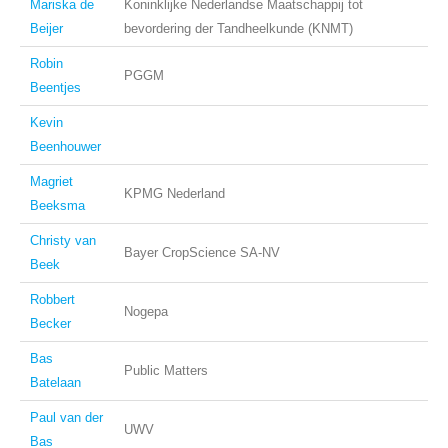
Mariska de
Koninklijke Nederlandse Maatschappij tot
Beijer
bevordering der Tandheelkunde (KNMT)
Robin
PGGM
Beentjes
Kevin
Beenhouwer
Magriet
KPMG Nederland
Beeksma
Christy van
Bayer CropScience SA-NV
Beek
Robbert
Nogepa
Becker
Bas
Public Matters
Batelaan
Paul van der
UWV
Bas