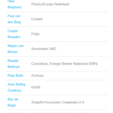
Drea
PlasticsEurope Nederland
Berghorst
Paul van
Cordaid
den Berg
Casper
Polpo
Benedict
Mirjam van
Amsterdam UMC
Belzen
Maartje
Considerati, Energie Beheer Nederland (EBN)
Beltman
Fleur Bello
Achmea
Amin Belhaj
KNVB
Chankour
Bas de
Sharp4U Associates Coöperatie U.A.
Beijer