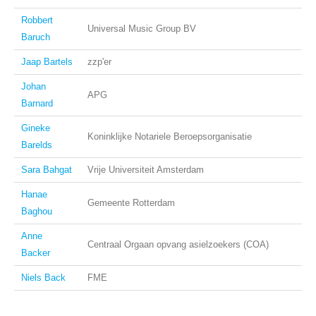
Robbert
Universal Music Group BV
Baruch
Jaap Bartels
zzp'er
Johan
APG
Barnard
Gineke
Koninklijke Notariele Beroepsorganisatie
Barelds
Sara Bahgat
Vrije Universiteit Amsterdam
Hanae
Gemeente Rotterdam
Baghou
Anne
Centraal Orgaan opvang asielzoekers (COA)
Backer
Niels Back
FME