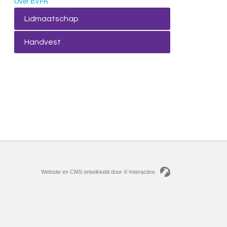
Over BVPA
Lidmaatschap
Handvest
Website en CMS ontwikkeld door X-Interactive