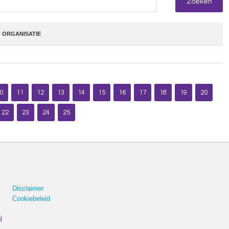
ORGANISATIE
0
11
12
13
14
15
16
17
18
19
20
22
23
24
25
Disclaimer
Cookiebeleid
l