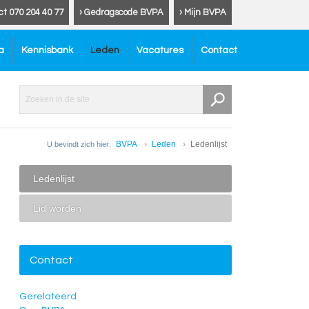
ct 070 204 40 77
› Gedragscode BVPA
› Mijn BVPA
a
Kennisbank
Leden
Vacatures
Contact
BVPA
Leden
Ledenlijst
U bevindt zich hier:
Ledenlijst
Lid worden
Contact
Gerelateerd