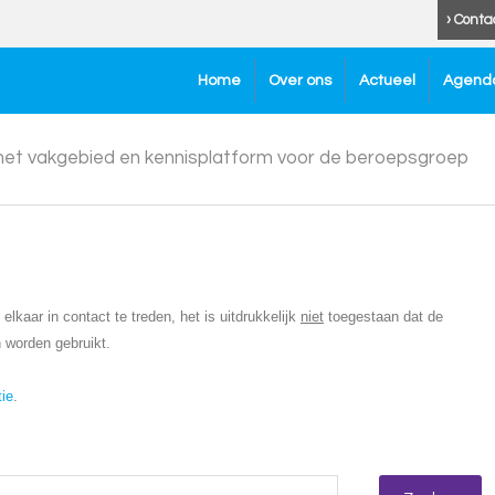
› Conta
Home
Over ons
Actueel
Agend
 het vakgebied en kennisplatform voor de beroepsgroep
lkaar in contact te treden, het is uitdrukkelijk
niet
toegestaan dat de
 worden gebruikt.
tie
.