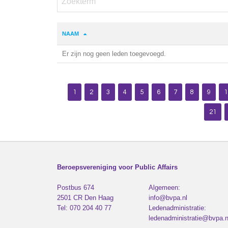
NAAM
Er zijn nog geen leden toegevoegd.
1
2
3
4
5
6
7
8
9
1
21
Beroepsvereniging voor Public Affairs
Postbus 674
Algemeen:
2501 CR
Den Haag
info@bvpa.nl
Tel:
070 204 40 77
Ledenadministratie:
ledenadministratie@bvpa.n