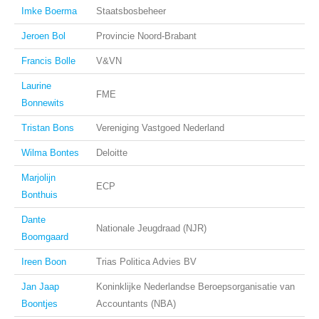
Imke Boerma
Staatsbosbeheer
Jeroen Bol
Provincie Noord-Brabant
Francis Bolle
V&VN
Laurine
FME
Bonnewits
Tristan Bons
Vereniging Vastgoed Nederland
Wilma Bontes
Deloitte
Marjolijn
ECP
Bonthuis
Dante
Nationale Jeugdraad (NJR)
Boomgaard
Ireen Boon
Trias Politica Advies BV
Jan Jaap
Koninklijke Nederlandse Beroepsorganisatie van
Boontjes
Accountants (NBA)