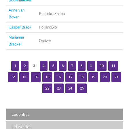
Bouwmeester
Anne van
Publieke Zaken
Boven
Casper Brack
HollandBio
Marianne
Optiver
Brackel
1
2
3
4
5
6
7
8
9
10
11
12
13
14
15
16
17
18
19
20
21
22
23
24
25
Ledenlijst
Lid worden