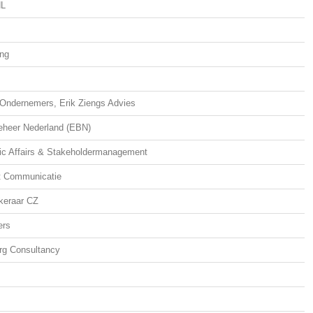
NL
ing
Ondernemers, Erik Ziengs Advies
eheer Nederland (EBN)
ic Affairs & Stakeholdermanagement
t Communicatie
keraar CZ
ers
g Consultancy