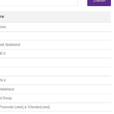
TIE
ters
erk Nederland
 B.V.
N.V.
Nederland
d Group
Postcode Loterij & VriendenLoterij