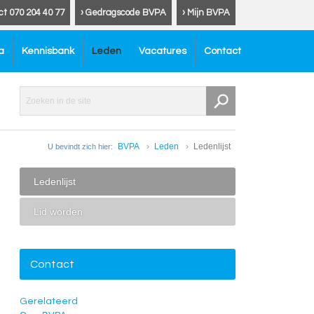
ct 070 204 40 77
› Gedragscode BVPA
› Mijn BVPA
a
Kennisbank
Leden
Vacatures
Contact
BVPA
Leden
Ledenlijst
U bevindt zich hier:
Ledenlijst
Lid worden
Contact
Gerelateerd