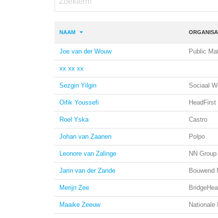
NAAM
ORGANISA
Joe van der Wouw
Public Mat
xx xx xx
Sezgin Yilgin
Sociaal W
Oifik Youssefi
HeadFirst
Roel Yska
Castro
Johan van Zaanen
Polpo
Leonore van Zalinge
NN Group 
Jarin van der Zande
Bouwend 
Merijn Zee
BridgeHea
Maaike Zeeuw
Nationale 