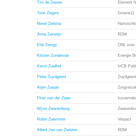
Tim de Zeeuw
Element 
Toon Zegers
Groene11
Merel Zeilstra
Hartsticht
Anna Zeverijn
RDW
Erik Ziengs
ONL voor 
Kirsten Zondervan
Energie B
Kevin Zuidhof
IvCB Publ
Peter Zuydgeest
Zuydgees
Arjen Zwaan
Zorgverze
Floor van der Zwan
Issuemak
Wyno Zwanenburg
Zwanenbur
Robin Zwemmer
Verpact
Albert Jan van Zwieten
RDW