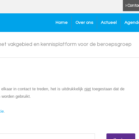
› Conta
Home
Over ons
Actueel
Agend
 het vakgebied en kennisplatform voor de beroepsgroep
lkaar in contact te treden, het is uitdrukkelijk
niet
toegestaan dat de
 worden gebruikt.
tie
.