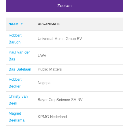
NAAM
ORGANISATIE
Robbert
Universal Music Group BV
Baruch
Paul van der
UWV
Bas
Bas Batelaan
Public Matters
Robbert
Nogepa
Becker
Christy van
Bayer CropScience SA-NV
Beek
Magriet
KPMG Nederland
Beeksma