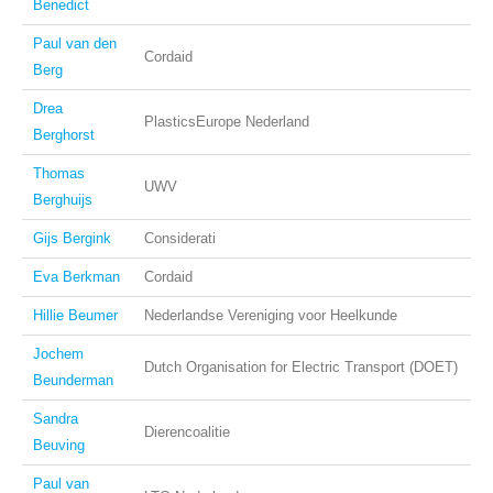
Benedict
Paul van den
Cordaid
Berg
Drea
PlasticsEurope Nederland
Berghorst
Thomas
UWV
Berghuijs
Gijs Bergink
Considerati
Eva Berkman
Cordaid
Hillie Beumer
Nederlandse Vereniging voor Heelkunde
Jochem
Dutch Organisation for Electric Transport (DOET)
Beunderman
Sandra
Dierencoalitie
Beuving
Paul van