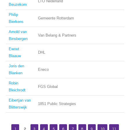
LTO Nederland
Beuzekom
Philip
Gemeente Rotterdam
Bierkens
Arnold van
Van Belang & Partners
Binsbergen
Ewout
DHL
Blaauw
Joris den
Eneco
Blanken
Robin
FGS Global
Bleichrodt
Eibertjan van
1851 Public Strategies
Blitterswijk
1
2
3
4
5
6
7
8
9
10
11