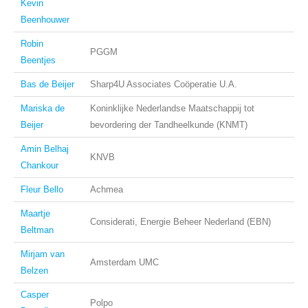
Kevin
Beenhouwer
Robin
PGGM
Beentjes
Bas de Beijer
Sharp4U Associates Coöperatie U.A.
Mariska de
Koninklijke Nederlandse Maatschappij tot
Beijer
bevordering der Tandheelkunde (KNMT)
Amin Belhaj
KNVB
Chankour
Fleur Bello
Achmea
Maartje
Considerati, Energie Beheer Nederland (EBN)
Beltman
Mirjam van
Amsterdam UMC
Belzen
Casper
Polpo