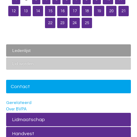
12
13
14
15
16
17
18
19
20
21
22
23
24
25
Ledenlijst
Lid worden
Contact
Gerelateerd
Over BVPA
Lidmaatschap
Handvest