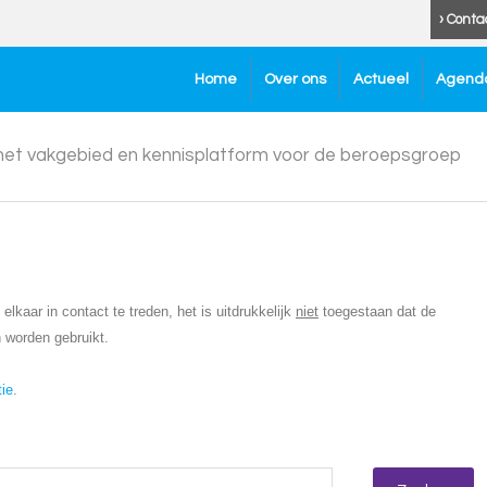
› Conta
Home
Over ons
Actueel
Agend
 het vakgebied en kennisplatform voor de beroepsgroep
lkaar in contact te treden, het is uitdrukkelijk
niet
toegestaan dat de
 worden gebruikt.
tie
.