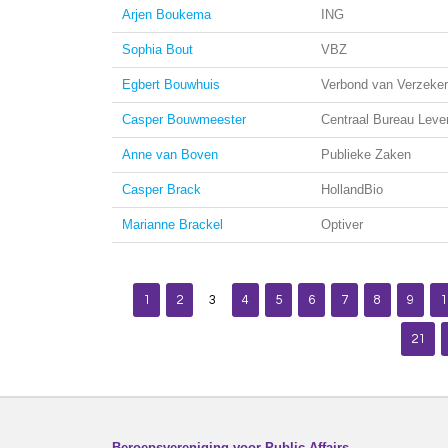
Arjen Boukema
ING
Sophia Bout
VBZ
Egbert Bouwhuis
Verbond van Verzeker
Casper Bouwmeester
Centraal Bureau Lev
Anne van Boven
Publieke Zaken
Casper Brack
HollandBio
Marianne Brackel
Optiver
1
2
3
4
5
6
7
8
9
1
21
Beroepsvereniging voor Public Affairs