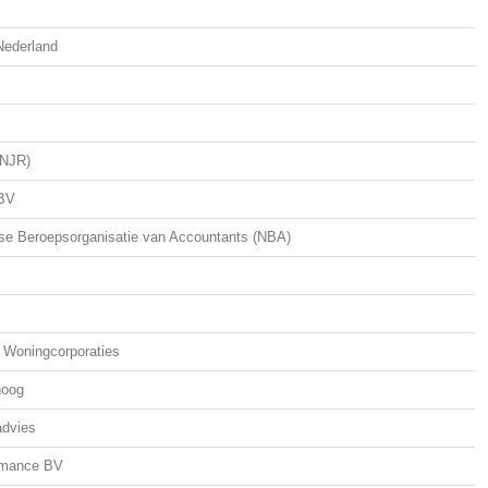
Nederland
(NJR)
 BV
dse Beroepsorganisatie van Accountants (NBA)
 Woningcorporaties
hoog
advies
rmance BV