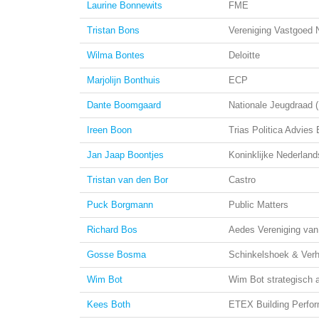
Laurine Bonnewits
FME
Tristan Bons
Vereniging Vastgoed 
Wilma Bontes
Deloitte
Marjolijn Bonthuis
ECP
Dante Boomgaard
Nationale Jeugdraad 
Ireen Boon
Trias Politica Advies
Jan Jaap Boontjes
Koninklijke Nederlan
Tristan van den Bor
Castro
Puck Borgmann
Public Matters
Richard Bos
Aedes Vereniging van
Gosse Bosma
Schinkelshoek & Ver
Wim Bot
Wim Bot strategisch 
Kees Both
ETEX Building Perfo