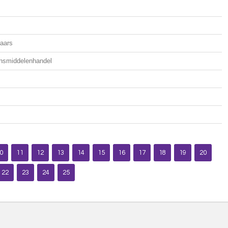
aars
ensmiddelenhandel
0
11
12
13
14
15
16
17
18
19
20
22
23
24
25