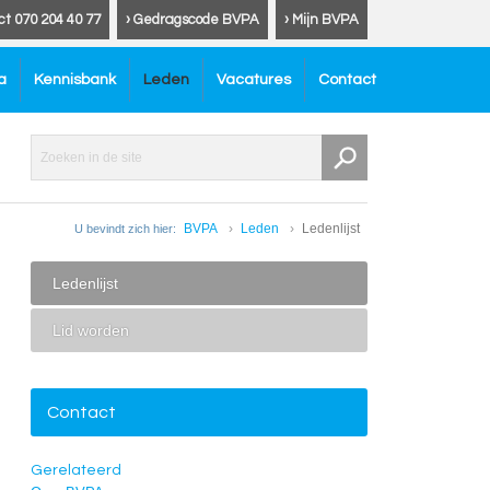
ct 070 204 40 77
› Gedragscode BVPA
› Mijn BVPA
a
Kennisbank
Leden
Vacatures
Contact
BVPA
Leden
Ledenlijst
U bevindt zich hier:
Ledenlijst
Lid worden
Contact
Gerelateerd