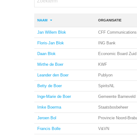
NAAM
ORGANISATIE
Jan Willem Blok
CFF Communications
Floris-Jan Blok
ING Bank
Daan Blok
Economic Board Zuid
Mirthe de Boer
KWF
Leander den Boer
Publyon
Betty de Boer
SpiritsNL
Inge-Marie de Boer
Gemeente Barneveld
Imke Boerma
Staatsbosbeheer
Jeroen Bol
Provincie Noord-Brab
Francis Bolle
V&VN