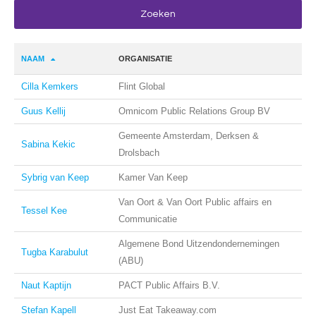
NAAM
ORGANISATIE
Cilla Kemkers
Flint Global
Guus Kellij
Omnicom Public Relations Group BV
Gemeente Amsterdam, Derksen &
Sabina Kekic
Drolsbach
Sybrig van Keep
Kamer Van Keep
Van Oort & Van Oort Public affairs en
Tessel Kee
Communicatie
Algemene Bond Uitzendondernemingen
Tugba Karabulut
(ABU)
Naut Kaptijn
PACT Public Affairs B.V.
Stefan Kapell
Just Eat Takeaway.com