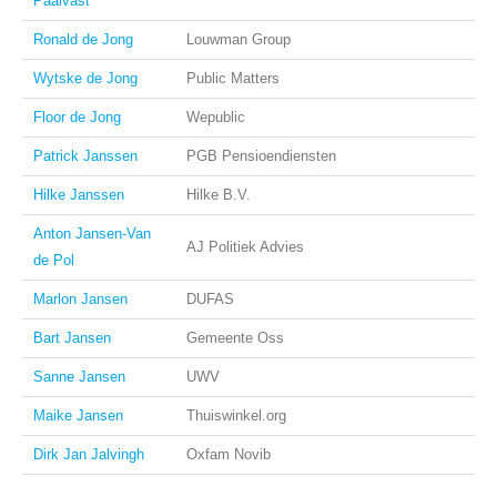
Paalvast
Ronald de Jong
Louwman Group
Wytske de Jong
Public Matters
Floor de Jong
Wepublic
Patrick Janssen
PGB Pensioendiensten
Hilke Janssen
Hilke B.V.
Anton Jansen-Van
AJ Politiek Advies
de Pol
Marlon Jansen
DUFAS
Bart Jansen
Gemeente Oss
Sanne Jansen
UWV
Maike Jansen
Thuiswinkel.org
Dirk Jan Jalvingh
Oxfam Novib