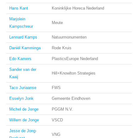
Hans Kant
Koninklijke Horeca Nederland
Marjolein
Meute
Kampschreur
Lennard Kamps
Natuurmonumenten
Daniël Kamminga
Rode Kruis
Edo Kamers
PlasticsEurope Nederland
Sander van der
Hill+Knowlton Strategies
Kaaij
Taco Juriaanse
FWS
Esselyn Jonk
Gemeente Eindhoven
Michel de Jonge
PGGM N.V.
Willem de Jonge
VSCD
Jesse de Jong-
VNG