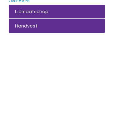
Over BVPA
Lidmaatschap
Handvest