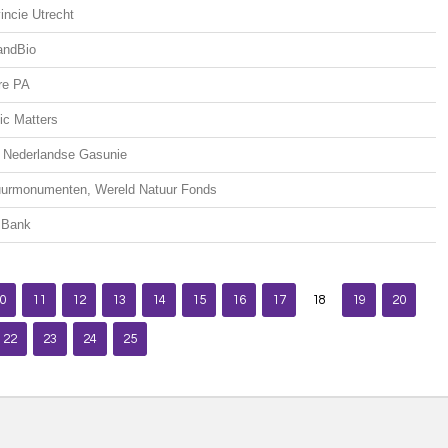
incie Utrecht
andBio
re PA
ic Matters
 Nederlandse Gasunie
uurmonumenten, Wereld Natuur Fonds
 Bank
0
11
12
13
14
15
16
17
18
19
20
22
23
24
25