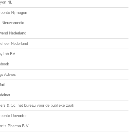
lyon NL
eente Nijmegen
 Nieuwsmedia
wend Nederland
eheer Nederland
byLab BV
ebook
gs Advies
ail
delnet
ers & Co, het bureau voor de publieke zaak
eente Deventer
rtis Pharma B.V.