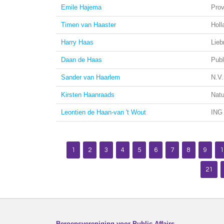
Emile Hajema
Prov
Timen van Haaster
Holl
Harry Haas
Lieb
Daan de Haas
Publ
Sander van Haarlem
N.V.
Kirsten Haanraads
Nat
Leontien de Haan-van 't Wout
ING
1
2
3
4
5
6
7
8
9
1
21
Beroepsvereniging voor Public Affairs