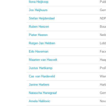
Ilona Heijkoop
Pub
Jos Heijhuurs
Gem
Stefan Heijdendael
NDP
Ruben Heezen
Bou
Pieter Heeren
Netb
Rutger-Jan Hebben
Lob
Edo Haveman
Fac
Maarten van Hasselt
Haa
Justus Hartkamp
ProR
Cas van Hardeveld
Wan
Janine Harbers
Harb
Natascha Hanegraaf
Gem
Amela Halilovic
Nova