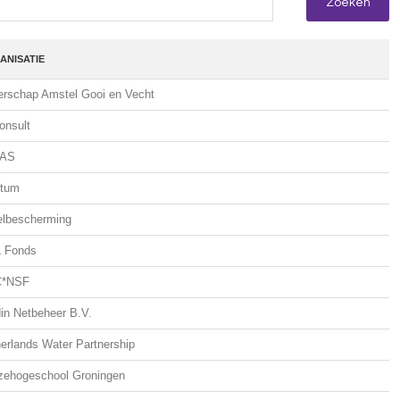
ANISATIE
rschap Amstel Gooi en Vecht
onsult
AS
ntum
elbescherming
 Fonds
*NSF
in Netbeheer B.V.
erlands Water Partnership
zehogeschool Groningen