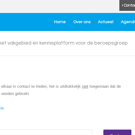
› Conta
Home
Over ons
Actueel
Agend
 het vakgebied en kennisplatform voor de beroepsgroep
lkaar in contact te treden, het is uitdrukkelijk
niet
toegestaan dat de
 worden gebruikt.
tie
.