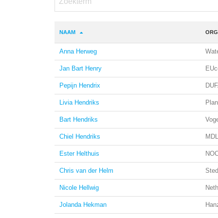
NAAM
ORG
Anna Herweg
Wate
Jan Bart Henry
EUc
Pepijn Hendrix
DUF
Livia Hendriks
Pla
Bart Hendriks
Vog
Chiel Hendriks
MDL
Ester Helthuis
NOC
Chris van der Helm
Sted
Nicole Hellwig
Neth
Jolanda Hekman
Han