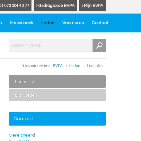
ct 070 204 40 77
› Gedragscode BVPA
› Mijn BVPA
a
Kennisbank
Leden
Vacatures
Contact
BVPA
Leden
Ledenlijst
U bevindt zich hier:
Ledenlijst
Lid worden
Contact
Gerelateerd