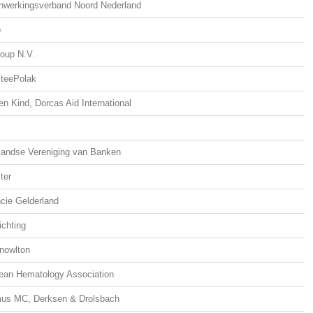
werkingsverband Noord Nederland
o
oup N.V.
teePolak
n Kind, Dorcas Aid International
i
landse Vereniging van Banken
ter
cie Gelderland
ichting
Knowlton
ean Hematology Association
us MC, Derksen & Drolsbach