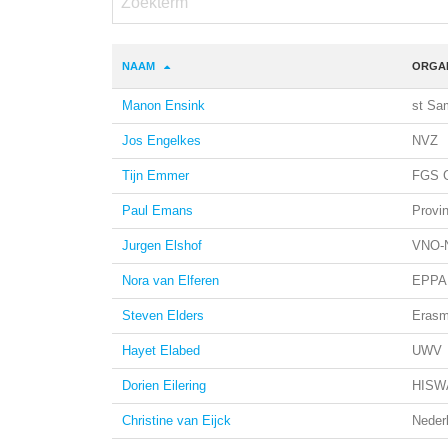
NAAM
ORGAN
Manon Ensink
st Sa
Jos Engelkes
NVZ
Tijn Emmer
FGS G
Paul Emans
Provi
Jurgen Elshof
VNO-
Nora van Elferen
EPPA,
Steven Elders
Eras
Hayet Elabed
UWV
Dorien Eilering
HISW
Christine van Eijck
Neder