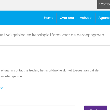
› Conta
Home
Over ons
Actueel
Agend
 het vakgebied en kennisplatform voor de beroepsgroep
lkaar in contact te treden, het is uitdrukkelijk
niet
toegestaan dat de
 worden gebruikt.
tie
.