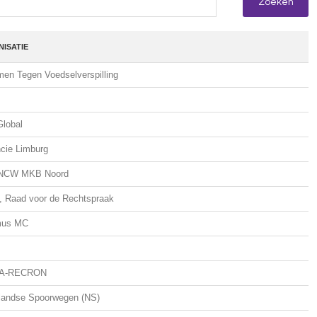
ISATIE
men Tegen Voedselverspilling
lobal
ncie Limburg
NCW MKB Noord
 Raad voor de Rechtspraak
mus MC
A-RECRON
landse Spoorwegen (NS)