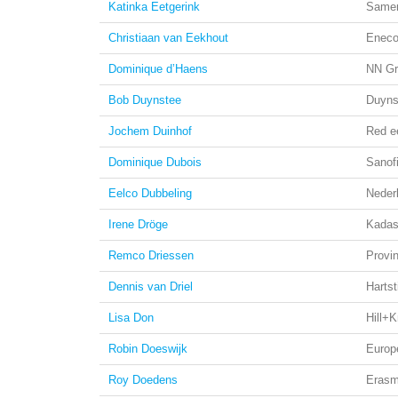
Katinka Eetgerink
Samen
Christiaan van Eekhout
Enec
Dominique d’Haens
NN Gr
Bob Duynstee
Duyns
Jochem Duinhof
Red ee
Dominique Dubois
Sanof
Eelco Dubbeling
Neder
Irene Dröge
Kadas
Remco Driessen
Provin
Dennis van Driel
Hartst
Lisa Don
Hill+
Robin Doeswijk
Europ
Roy Doedens
Erasm