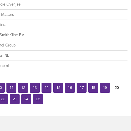
cie Overijsel
 Matters
erati
SmithKline BV
hol Group
on NL
ap.nl
0
11
12
13
14
15
16
17
18
19
20
22
23
24
25