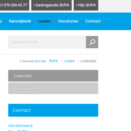
ct 070 204 40 77
› Gedragscode BVPA
› Mijn BVPA
a
Kennisbank
Leden
Vacatures
Contact
BVPA
Leden
Ledenlijst
U bevindt zich hier:
Ledenlijst
Lid worden
Contact
Gerelateerd