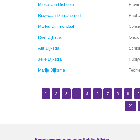
Mieke van Dixhoorn
Provin
Riezwaan Dinmahomed
Public
Marlou Dimmendaal
Consid
Roel Dijkstra
Glaxo
Ant Dijkstra
Schip
Jelle Dijkstra
Publy
Marije Dijksma
Techle
1
2
3
4
5
6
7
8
9
1
21
Beroepsvereniging voor Public Affairs