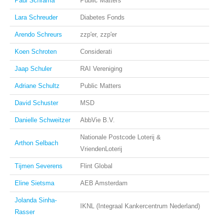
Paul Schrama
Public Matters
Lara Schreuder
Diabetes Fonds
Arendo Schreurs
zzp'er, zzp'er
Koen Schroten
Considerati
Jaap Schuler
RAI Vereniging
Adriane Schultz
Public Matters
David Schuster
MSD
Danielle Schweitzer
AbbVie B.V.
Nationale Postcode Loterij &
Arthon Selbach
VriendenLoterij
Tijmen Severens
Flint Global
Eline Sietsma
AEB Amsterdam
Jolanda Sinha-
IKNL (Integraal Kankercentrum Nederland)
Rasser