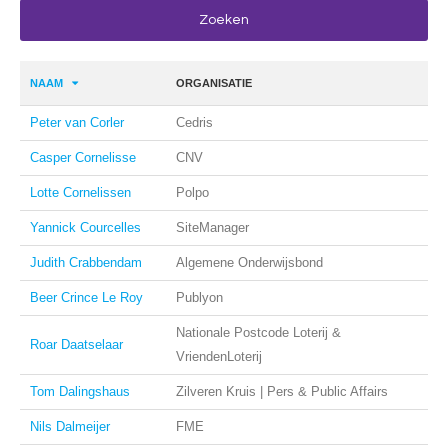
NAAM
ORGANISATIE
Peter van Corler
Cedris
Casper Cornelisse
CNV
Lotte Cornelissen
Polpo
Yannick Courcelles
SiteManager
Judith Crabbendam
Algemene Onderwijsbond
Beer Crince Le Roy
Publyon
Nationale Postcode Loterij &
Roar Daatselaar
VriendenLoterij
Tom Dalingshaus
Zilveren Kruis | Pers & Public Affairs
Nils Dalmeijer
FME