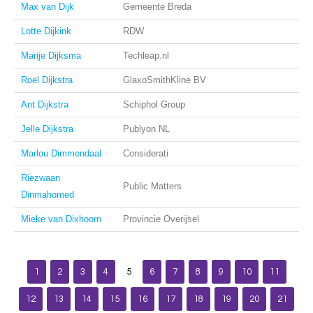
Max van Dijk
Gemeente Breda
Lotte Dijkink
RDW
Marije Dijksma
Techleap.nl
Roel Dijkstra
GlaxoSmithKline BV
Ant Dijkstra
Schiphol Group
Jelle Dijkstra
Publyon NL
Marlou Dimmendaal
Considerati
Riezwaan
Public Matters
Dinmahomed
Mieke van Dixhoorn
Provincie Overijsel
1
2
3
4
5
6
7
8
9
10
11
12
13
14
15
16
17
18
19
20
21