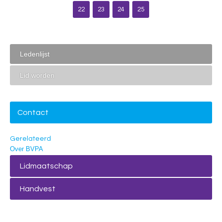
22
23
24
25
Ledenlijst
Lid worden
Contact
Gerelateerd
Over BVPA
Lidmaatschap
Handvest