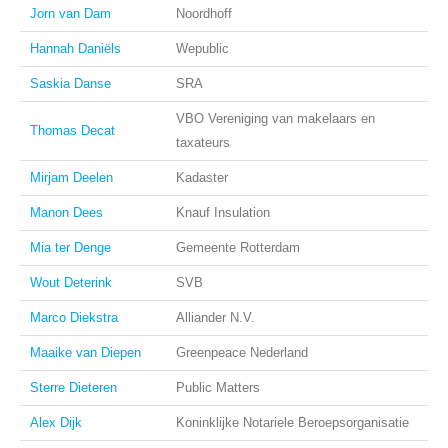
Jorn van Dam
Noordhoff
Hannah Daniëls
Wepublic
Saskia Danse
SRA
VBO Vereniging van makelaars en
Thomas Decat
taxateurs
Mirjam Deelen
Kadaster
Manon Dees
Knauf Insulation
Mia ter Denge
Gemeente Rotterdam
Wout Deterink
SVB
Marco Diekstra
Alliander N.V.
Maaike van Diepen
Greenpeace Nederland
Sterre Dieteren
Public Matters
Alex Dijk
Koninklijke Notariele Beroepsorganisatie