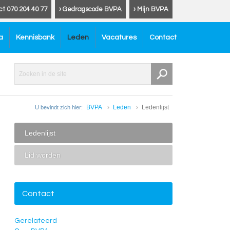
ct 070 204 40 77
› Gedragscode BVPA
› Mijn BVPA
a
Kennisbank
Leden
Vacatures
Contact
BVPA
Leden
Ledenlijst
U bevindt zich hier:
Ledenlijst
Lid worden
Contact
Gerelateerd