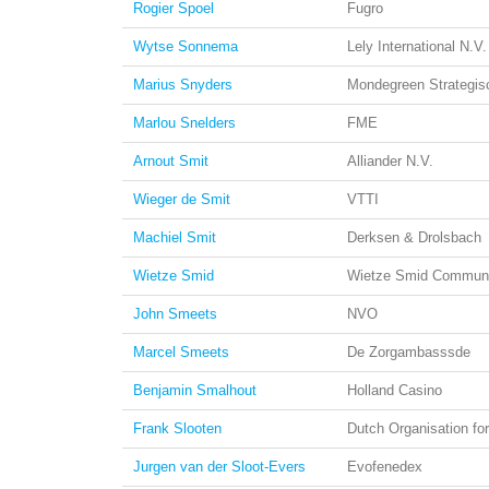
Rogier Spoel
Fugro
Wytse Sonnema
Lely International N.V.
Marius Snyders
Mondegreen Strategi
Marlou Snelders
FME
Arnout Smit
Alliander N.V.
Wieger de Smit
VTTI
Machiel Smit
Derksen & Drolsbach
Wietze Smid
Wietze Smid Communica
John Smeets
NVO
Marcel Smeets
De Zorgambasssde
Benjamin Smalhout
Holland Casino
Frank Slooten
Dutch Organisation fo
Jurgen van der Sloot-Evers
Evofenedex