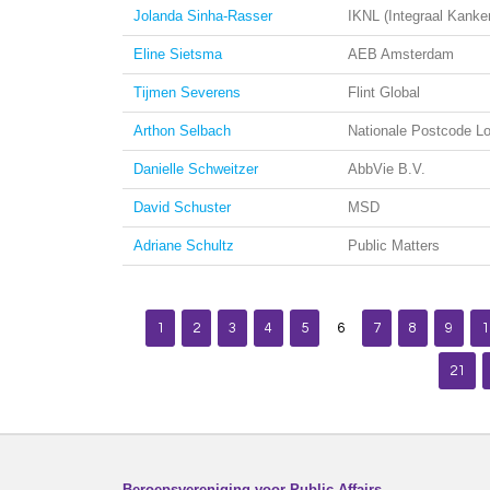
Jolanda Sinha-Rasser
IKNL (Integraal Kanke
Eline Sietsma
AEB Amsterdam
Tijmen Severens
Flint Global
Arthon Selbach
Nationale Postcode Lot
Danielle Schweitzer
AbbVie B.V.
David Schuster
MSD
Adriane Schultz
Public Matters
1
2
3
4
5
6
7
8
9
1
21
Beroepsvereniging voor Public Affairs