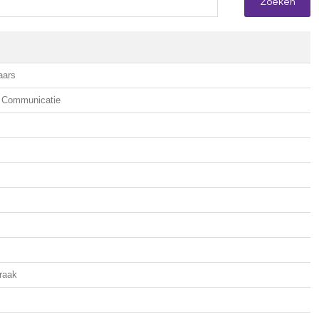
aars
& Communicatie
raak