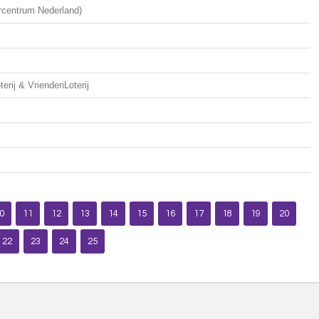
rcentrum Nederland)
erij & VriendenLoterij
0
11
12
13
14
15
16
17
18
19
20
22
23
24
25