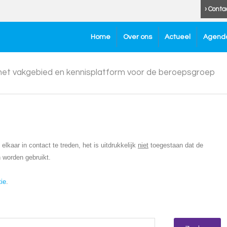
› Conta
Home
Over ons
Actueel
Agend
 het vakgebied en kennisplatform voor de beroepsgroep
lkaar in contact te treden, het is uitdrukkelijk
niet
toegestaan dat de
 worden gebruikt.
tie
.