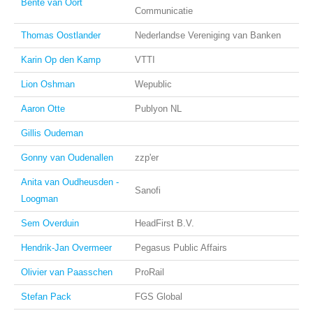
Bente van Oort
Communicatie
Thomas Oostlander
Nederlandse Vereniging van Banken
Karin Op den Kamp
VTTI
Lion Oshman
Wepublic
Aaron Otte
Publyon NL
Gillis Oudeman
Gonny van Oudenallen
zzp'er
Anita van Oudheusden -
Sanofi
Loogman
Sem Overduin
HeadFirst B.V.
Hendrik-Jan Overmeer
Pegasus Public Affairs
Olivier van Paasschen
ProRail
Stefan Pack
FGS Global