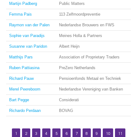
Martijn Padberg
Public Matters
Femma Pais
113 Zelfmoordpreventie
Raymon van der Palen
Nederlandse Brouwers en FWS
Sophie van Paradijs
Meines Holla & Partners
Susanne van Paridon
Albert Heijn
Matthijs Pars
Association of Proprietary Traders
Ruben Pattiasina
PreZero Netherlands
Richard Pauw
Pensioenfonds Metaal en Techniek
Merel Peereboom
Nederlandse Vereniging van Banken
Bart Pegge
Considerati
Richardo Perdaan
BOVAG
1
2
3
4
5
6
7
8
9
10
11