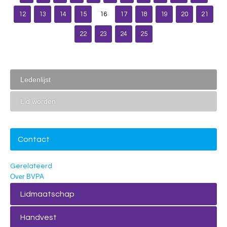
12
13
14
15
16
17
18
19
20
21
22
23
24
25
Ledenlijst
Lid worden
Contact
Gerelateerd
Over BVPA
Lidmaatschap
Handvest