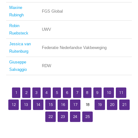
Maxine
FGS Global
Rubingh
Robin
UWV
Ruebsteck
Jessica van
Federatie Nederlandse Vakbeweging
Ruitenburg
Giuseppe
RDW
Salvaggio
1
2
3
4
5
6
7
8
9
10
11
12
13
14
15
16
17
18
19
20
21
22
23
24
25