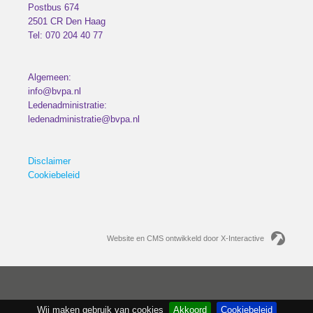
Postbus 674
2501 CR
Den Haag
Tel:
070 204 40 77
Algemeen:
info@bvpa.nl
Ledenadministratie:
ledenadministratie@bvpa.nl
Disclaimer
Cookiebeleid
Website en CMS ontwikkeld door X-Interactive
Wij maken gebruik van cookies
Akkoord
Cookiebeleid