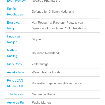
Evert Romeyn
Novartis Pharma B.V.
Renée
Defence for Children Nederland
Roodhuizen
Ewald van
Van Rossum & Partners, Pauw & van
Rooij
Spaendonck, Lindblom Public Relations
Hugo van
Stryker
Rooijen
Mathijs
Bouwend Nederland
Rooling
Niels Roos
Zelfstandige
Anneke Rooth
Wereld Natuur Fonds
Rene JEAN
Rouwette Engagement Advies Lobby
ROUWETTE
Julia Rovers
Gemeente Breda
Aukje de Ru
Public Matters