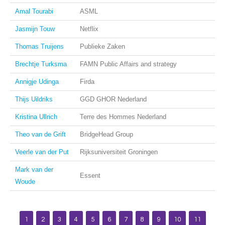
Amal Tourabi
ASML
Jasmijn Touw
Netflix
Thomas Truijens
Publieke Zaken
Brechtje Turksma
FAMN Public Affairs and strategy
Annigje Udinga
Firda
Thijs Uildriks
GGD GHOR Nederland
Kristina Ullrich
Terre des Hommes Nederland
Theo van de Grift
BridgeHead Group
Veerle van der Put
Rijksuniversiteit Groningen
Mark van der
Essent
Woude
1
2
3
4
5
6
7
8
9
10
11