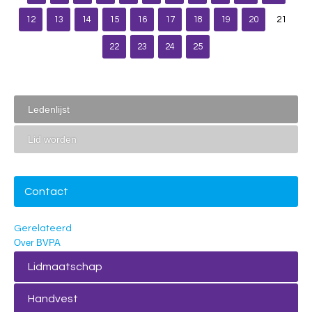
12
13
14
15
16
17
18
19
20
21
22
23
24
25
Ledenlijst
Lid worden
Contact
Gerelateerd
Over BVPA
Lidmaatschap
Handvest