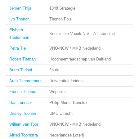
Jeroen Thijs
1848 Strategie
Ivo Thonon
Thonon Folz
Elsbeth
Koninklijke Vopak N.V., Zelfstandige
Tiedemann
Petra Tiel
VNO-NCW / MKB Nederland
Robert Tieman
Hoogheemraadschap van Delfland
Bram Tijdhof
Joulz
Arco Timmermans
Universiteit Leiden
Franca Tinebra
Wepublic
Bas Tonnaer
Philip Morris Benelux
Desley Toonen
UMC Utrecht
Willem van Toor
VNO-NCW - MKB Nederland
Alfred Toornstra
Nederlandse Loterij