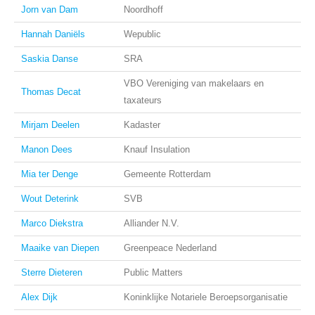
Jorn van Dam
Noordhoff
Hannah Daniëls
Wepublic
Saskia Danse
SRA
VBO Vereniging van makelaars en
Thomas Decat
taxateurs
Mirjam Deelen
Kadaster
Manon Dees
Knauf Insulation
Mia ter Denge
Gemeente Rotterdam
Wout Deterink
SVB
Marco Diekstra
Alliander N.V.
Maaike van Diepen
Greenpeace Nederland
Sterre Dieteren
Public Matters
Alex Dijk
Koninklijke Notariele Beroepsorganisatie