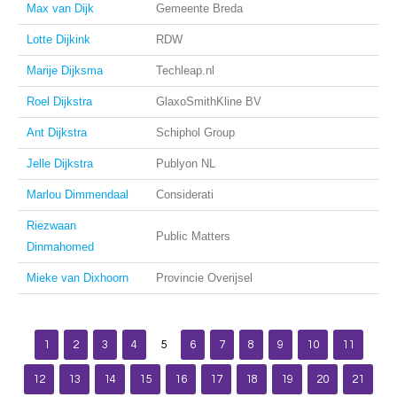
Max van Dijk
Gemeente Breda
Lotte Dijkink
RDW
Marije Dijksma
Techleap.nl
Roel Dijkstra
GlaxoSmithKline BV
Ant Dijkstra
Schiphol Group
Jelle Dijkstra
Publyon NL
Marlou Dimmendaal
Considerati
Riezwaan
Public Matters
Dinmahomed
Mieke van Dixhoorn
Provincie Overijsel
1
2
3
4
5
6
7
8
9
10
11
12
13
14
15
16
17
18
19
20
21