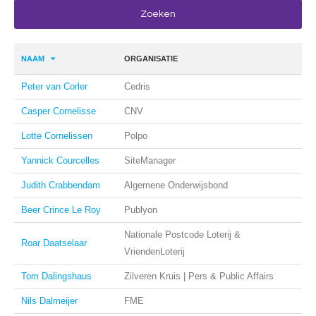
NAAM
ORGANISATIE
Peter van Corler
Cedris
Casper Cornelisse
CNV
Lotte Cornelissen
Polpo
Yannick Courcelles
SiteManager
Judith Crabbendam
Algemene Onderwijsbond
Beer Crince Le Roy
Publyon
Nationale Postcode Loterij &
Roar Daatselaar
VriendenLoterij
Tom Dalingshaus
Zilveren Kruis | Pers & Public Affairs
Nils Dalmeijer
FME