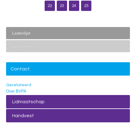
22
23
24
25
Ledenlijst
Lid worden
Contact
Gerelateerd
Over BVPA
Lidmaatschap
Handvest