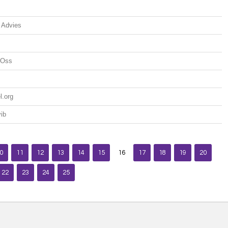
k Advies
 Oss
l.org
ib
0
11
12
13
14
15
16
17
18
19
20
22
23
24
25