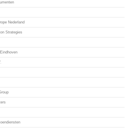
umenten
rope Nederland
ton Strategies
Eindhoven
.
Group
ters
oendiensten