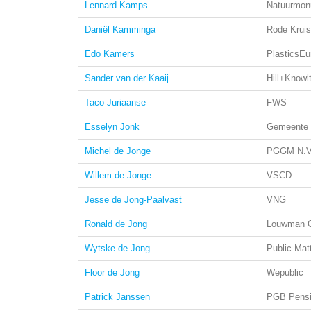
Lennard Kamps
Natuurmon
Daniël Kamminga
Rode Kruis
Edo Kamers
PlasticsEu
Sander van der Kaaij
Hill+Knowl
Taco Juriaanse
FWS
Esselyn Jonk
Gemeente 
Michel de Jonge
PGGM N.V
Willem de Jonge
VSCD
Jesse de Jong-Paalvast
VNG
Ronald de Jong
Louwman 
Wytske de Jong
Public Mat
Floor de Jong
Wepublic
Patrick Janssen
PGB Pensi