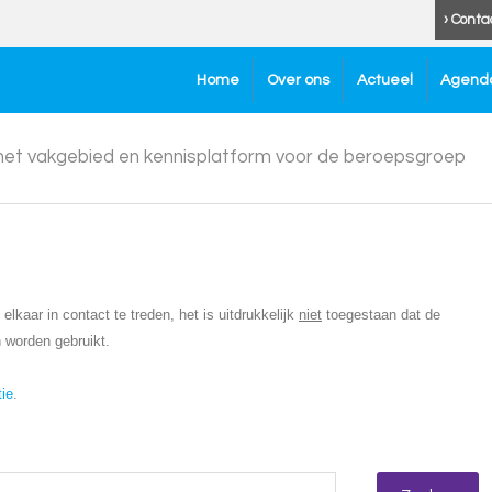
› Conta
Home
Over ons
Actueel
Agend
 het vakgebied en kennisplatform voor de beroepsgroep
lkaar in contact te treden, het is uitdrukkelijk
niet
toegestaan dat de
 worden gebruikt.
tie
.