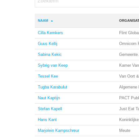
NAAM
ORGANISAT
Cilla Kemkers
Flint Globa
Guus Kellij
Omnicom P
Sabina Kekic
Gemeente 
Sybrig van Keep
Kamer Van
Tessel Kee
Van Oort &
Tugba Karabulut
Algemene 
Naut Kaptijn
PACT Publi
Stefan Kapell
Just Eat 
Hans Kant
Koninklijk
Marjolein Kampschreur
Meute