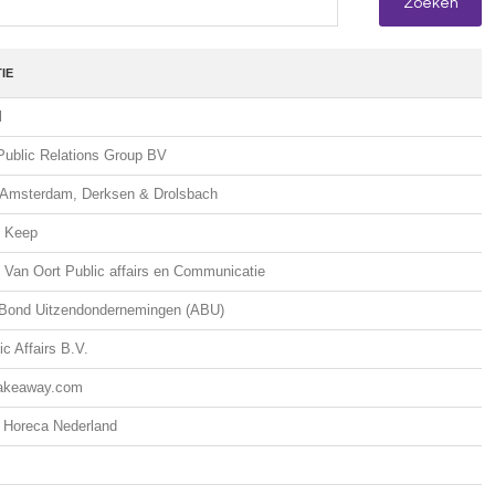
IE
l
ublic Relations Group BV
Amsterdam, Derksen & Drolsbach
 Keep
 Van Oort Public affairs en Communicatie
Bond Uitzendondernemingen (ABU)
c Affairs B.V.
Takeaway.com
e Horeca Nederland