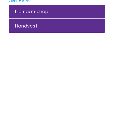
Over BVPA
Lidmaatschap
Handvest