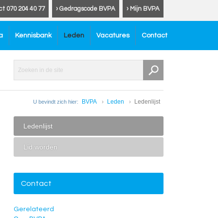
ct 070 204 40 77
› Gedragscode BVPA
› Mijn BVPA
a
Kennisbank
Leden
Vacatures
Contact
BVPA
Leden
Ledenlijst
U bevindt zich hier:
Ledenlijst
Lid worden
Contact
Gerelateerd