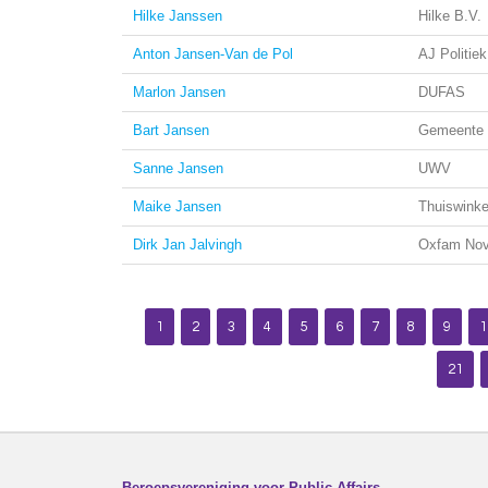
Hilke Janssen
Hilke B.V.
Anton Jansen-Van de Pol
AJ Politie
Marlon Jansen
DUFAS
Bart Jansen
Gemeente
Sanne Jansen
UWV
Maike Jansen
Thuiswinke
Dirk Jan Jalvingh
Oxfam Nov
1
2
3
4
5
6
7
8
9
1
21
Beroepsvereniging voor Public Affairs