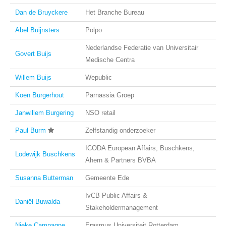
Dan de Bruyckere
Het Branche Bureau
Abel Buijnsters
Polpo
Nederlandse Federatie van Universitair
Govert Buijs
Medische Centra
Willem Buijs
Wepublic
Koen Burgerhout
Parnassia Groep
Janwillem Burgering
NSO retail
Paul Burm
Zelfstandig onderzoeker
ICODA European Affairs, Buschkens,
Lodewijk Buschkens
Ahern & Partners BVBA
Susanna Butterman
Gemeente Ede
IvCB Public Affairs &
Daniël Buwalda
Stakeholdermanagement
Nieke Campagne
Erasmus Universiteit Rotterdam