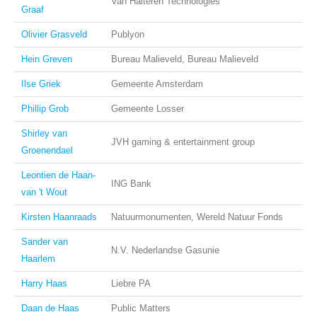
Van Halteren Technologies
Graaf
Olivier Grasveld
Publyon
Hein Greven
Bureau Malieveld, Bureau Malieveld
Ilse Griek
Gemeente Amsterdam
Phillip Grob
Gemeente Losser
Shirley van
JVH gaming & entertainment group
Groenendael
Leontien de Haan-
ING Bank
van 't Wout
Kirsten Haanraads
Natuurmonumenten, Wereld Natuur Fonds
Sander van
N.V. Nederlandse Gasunie
Haarlem
Harry Haas
Liebre PA
Daan de Haas
Public Matters