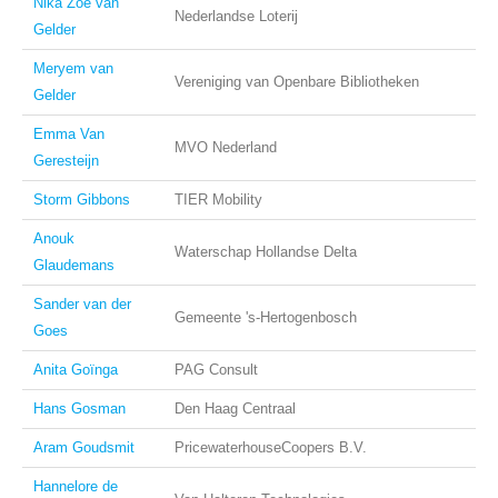
Nika Zoë van
Nederlandse Loterij
Gelder
Meryem van
Vereniging van Openbare Bibliotheken
Gelder
Emma Van
MVO Nederland
Geresteijn
Storm Gibbons
TIER Mobility
Anouk
Waterschap Hollandse Delta
Glaudemans
Sander van der
Gemeente 's-Hertogenbosch
Goes
Anita Goïnga
PAG Consult
Hans Gosman
Den Haag Centraal
Aram Goudsmit
PricewaterhouseCoopers B.V.
Hannelore de