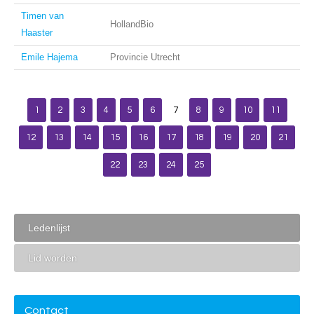
Timen van
HollandBio
Haaster
Emile Hajema
Provincie Utrecht
1
2
3
4
5
6
7
8
9
10
11
12
13
14
15
16
17
18
19
20
21
22
23
24
25
Ledenlijst
Lid worden
Contact