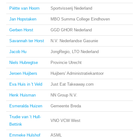
Piëtte van Hoorn
Sportvisserij Nederland
Jan Hopstaken
MBO Summa College Eindhoven
Gerben Horst
GGD GHOR Nederland
Savannah ter Horst
N.V. Nederlandse Gasunie
Jacob Hu
JongRegio, LTO Nederland
Niels Hubregtse
Provincie Utrecht
Jeroen Huijbers
Huijbers' Administratiekantoor
Eva Huis in 't Veld
Just Eat Takeaway.com
Henk Huisman
NN Group N.V.
Esmeralda Huizen
Gemeente Breda
Trudie van ‘t Hull-
VNO VCW West
Bettink
Emmeke Hulshof
ASML