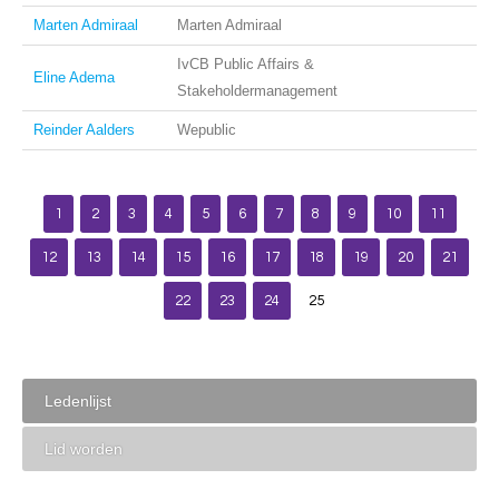
Marten Admiraal
Marten Admiraal
IvCB Public Affairs &
Eline Adema
Stakeholdermanagement
Reinder Aalders
Wepublic
1
2
3
4
5
6
7
8
9
10
11
12
13
14
15
16
17
18
19
20
21
22
23
24
25
Ledenlijst
Lid worden