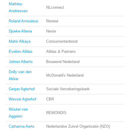
Mathieu
NLconnect
Andriessen
Roland Amoureus
Renewi
Djoeke Altena
Neste
Mahir Alkaya
Consumentenbond
Evelien Alblas
Alblas & Partners
Jelmer Alberts
Bouwend Nederland
Dolly van den
McDonald's Nederland
Akker
Gerjan Agterhof
Sociale Verzekeringsbank
Wessel Agterhof
CBR
Wouter van
REMONDIS
Aggelen
Catharina Aerts
Nederlandse Zuivel Organisatie (NZO)