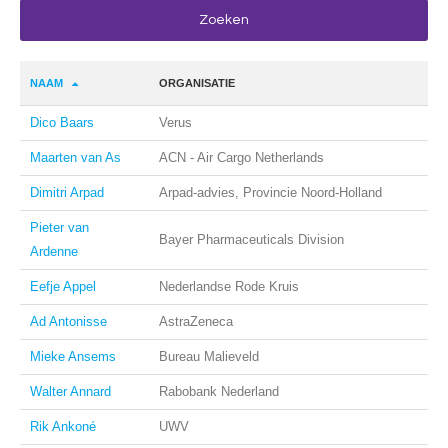
NAAM
ORGANISATIE
Dico Baars
Verus
Maarten van As
ACN - Air Cargo Netherlands
Dimitri Arpad
Arpad-advies, Provincie Noord-Holland
Pieter van
Bayer Pharmaceuticals Division
Ardenne
Eefje Appel
Nederlandse Rode Kruis
Ad Antonisse
AstraZeneca
Mieke Ansems
Bureau Malieveld
Walter Annard
Rabobank Nederland
Rik Ankoné
UWV