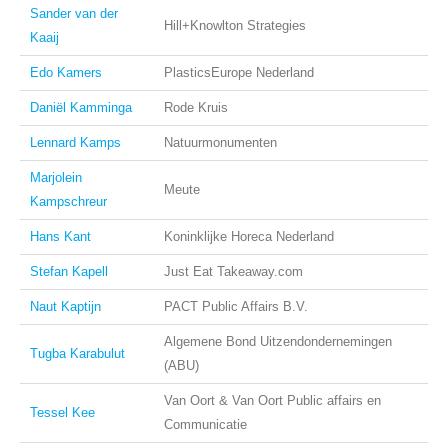
Sander van der
Hill+Knowlton Strategies
Kaaij
Edo Kamers
PlasticsEurope Nederland
Daniël Kamminga
Rode Kruis
Lennard Kamps
Natuurmonumenten
Marjolein
Meute
Kampschreur
Hans Kant
Koninklijke Horeca Nederland
Stefan Kapell
Just Eat Takeaway.com
Naut Kaptijn
PACT Public Affairs B.V.
Algemene Bond Uitzendondernemingen
Tugba Karabulut
(ABU)
Van Oort & Van Oort Public affairs en
Tessel Kee
Communicatie