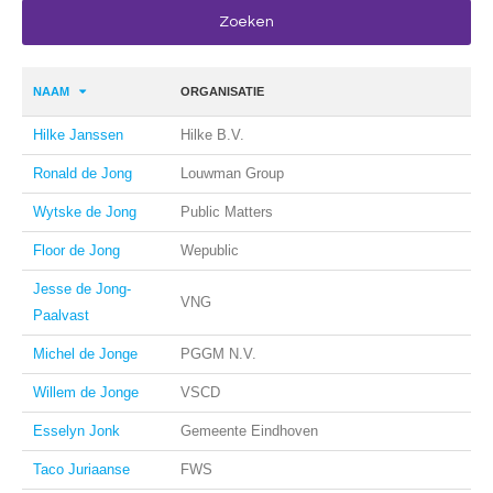
NAAM
ORGANISATIE
Hilke Janssen
Hilke B.V.
Ronald de Jong
Louwman Group
Wytske de Jong
Public Matters
Floor de Jong
Wepublic
Jesse de Jong-
VNG
Paalvast
Michel de Jonge
PGGM N.V.
Willem de Jonge
VSCD
Esselyn Jonk
Gemeente Eindhoven
Taco Juriaanse
FWS