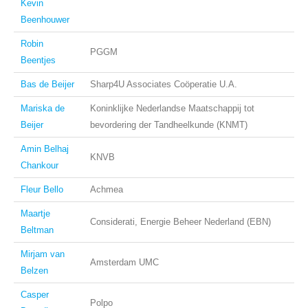
Kevin
Beenhouwer
Robin
PGGM
Beentjes
Bas de Beijer
Sharp4U Associates Coöperatie U.A.
Mariska de
Koninklijke Nederlandse Maatschappij tot
Beijer
bevordering der Tandheelkunde (KNMT)
Amin Belhaj
KNVB
Chankour
Fleur Bello
Achmea
Maartje
Considerati, Energie Beheer Nederland (EBN)
Beltman
Mirjam van
Amsterdam UMC
Belzen
Casper
Polpo