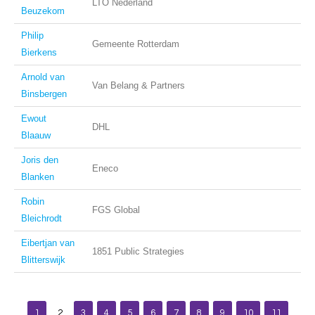
LTO Nederland
Beuzekom
Philip
Gemeente Rotterdam
Bierkens
Arnold van
Van Belang & Partners
Binsbergen
Ewout
DHL
Blaauw
Joris den
Eneco
Blanken
Robin
FGS Global
Bleichrodt
Eibertjan van
1851 Public Strategies
Blitterswijk
1
2
3
4
5
6
7
8
9
10
11