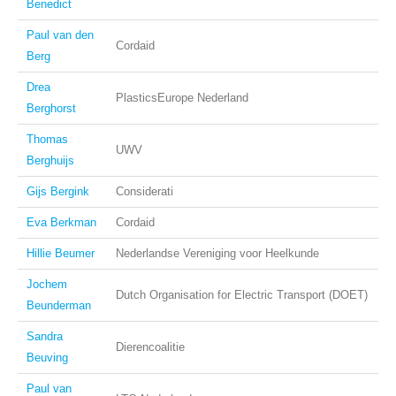
Benedict
Paul van den
Cordaid
Berg
Drea
PlasticsEurope Nederland
Berghorst
Thomas
UWV
Berghuijs
Gijs Bergink
Considerati
Eva Berkman
Cordaid
Hillie Beumer
Nederlandse Vereniging voor Heelkunde
Jochem
Dutch Organisation for Electric Transport (DOET)
Beunderman
Sandra
Dierencoalitie
Beuving
Paul van