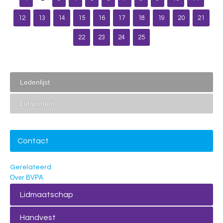
12
13
14
15
16
17
18
19
20
21
22
23
24
25
Ledenlijst
Lid worden
Contact
Gerelateerd
Over BVPA
Lidmaatschap
Handvest