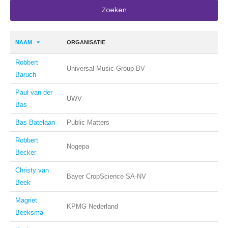
NAAM
ORGANISATIE
Robbert
Universal Music Group BV
Baruch
Paul van der
UWV
Bas
Bas Batelaan
Public Matters
Robbert
Nogepa
Becker
Christy van
Bayer CropScience SA-NV
Beek
Magriet
KPMG Nederland
Beeksma