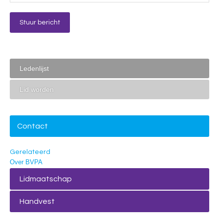
Ledenlijst
Lid worden
Contact
Gerelateerd
Over BVPA
Lidmaatschap
Handvest