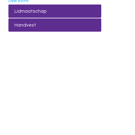
Over BVPA
Lidmaatschap
Handvest