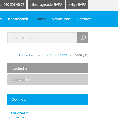
ct 070 204 40 77
› Gedragscode BVPA
› Mijn BVPA
a
Kennisbank
Leden
Vacatures
Contact
BVPA
Leden
Ledenlijst
U bevindt zich hier:
Ledenlijst
Lid worden
Contact
Gerelateerd