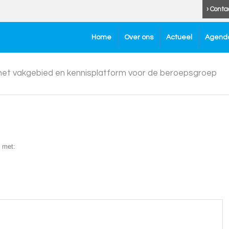
› Conta
Home
Over ons
Actueel
Agend
 het vakgebied en kennisplatform voor de beroepsgroep
 met: