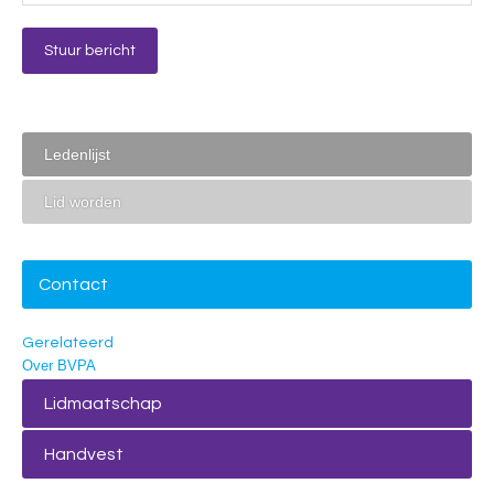
Ledenlijst
Lid worden
Contact
Gerelateerd
Over BVPA
Lidmaatschap
Handvest