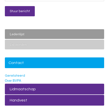
Ledenlijst
Lid worden
Contact
Gerelateerd
Over BVPA
Lidmaatschap
Handvest