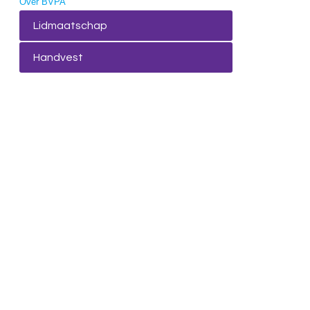
Over BVPA
Lidmaatschap
Handvest