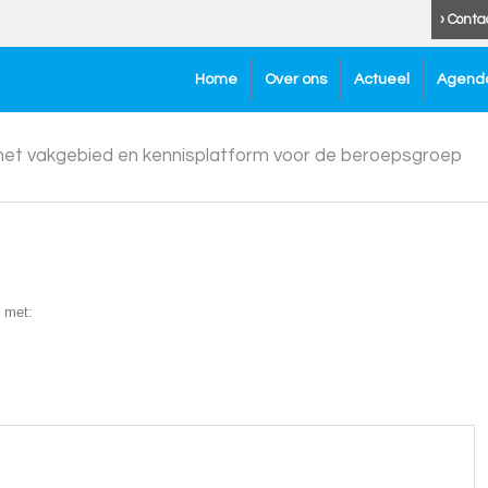
› Conta
Home
Over ons
Actueel
Agend
 het vakgebied en kennisplatform voor de beroepsgroep
 met: