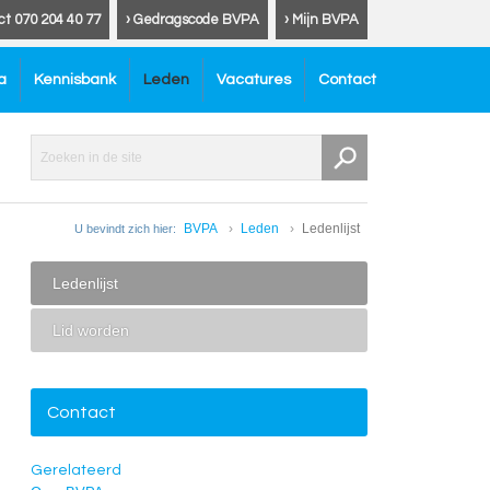
ct 070 204 40 77
› Gedragscode BVPA
› Mijn BVPA
a
Kennisbank
Leden
Vacatures
Contact
BVPA
Leden
Ledenlijst
U bevindt zich hier:
Ledenlijst
Lid worden
Contact
Gerelateerd