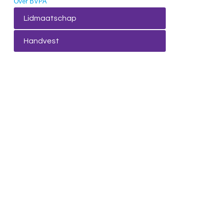
Over BVPA
Lidmaatschap
Handvest