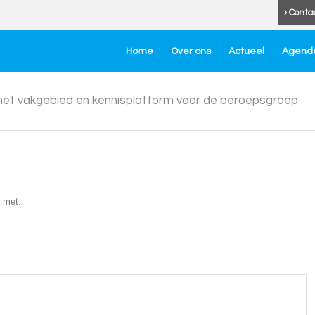
› Conta
Home
Over ons
Actueel
Agend
 het vakgebied en kennisplatform voor de beroepsgroep
 met: