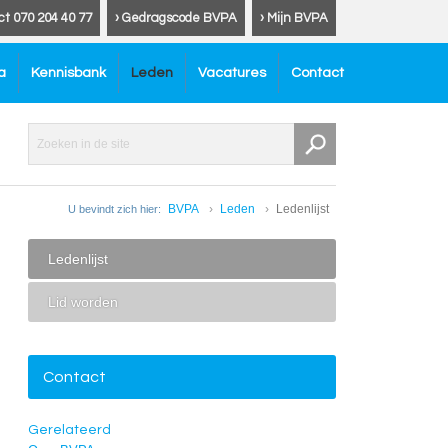
ct 070 204 40 77
› Gedragscode BVPA
› Mijn BVPA
a
Kennisbank
Leden
Vacatures
Contact
BVPA
Leden
Ledenlijst
U bevindt zich hier:
Ledenlijst
Lid worden
Contact
Gerelateerd