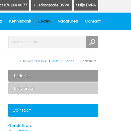
ct 070 204 40 77
› Gedragscode BVPA
› Mijn BVPA
a
Kennisbank
Leden
Vacatures
Contact
BVPA
Leden
Ledenlijst
U bevindt zich hier:
Ledenlijst
Lid worden
Contact
Gerelateerd