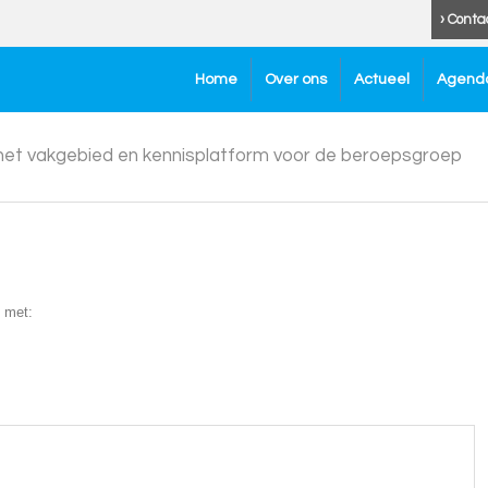
› Conta
Home
Over ons
Actueel
Agend
 het vakgebied en kennisplatform voor de beroepsgroep
 met: