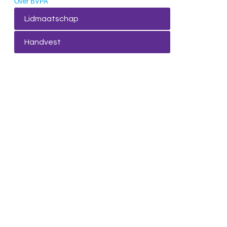
Over BVPA
Lidmaatschap
Handvest