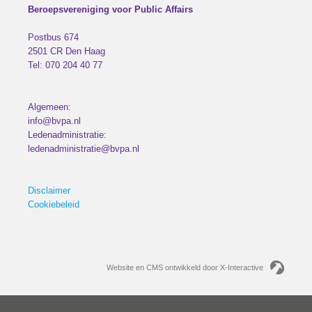
Beroepsvereniging voor Public Affairs
Postbus 674
2501 CR
Den Haag
Tel:
070 204 40 77
Algemeen:
info@bvpa.nl
Ledenadministratie:
ledenadministratie@bvpa.nl
Disclaimer
Cookiebeleid
Website en CMS ontwikkeld door X-Interactive