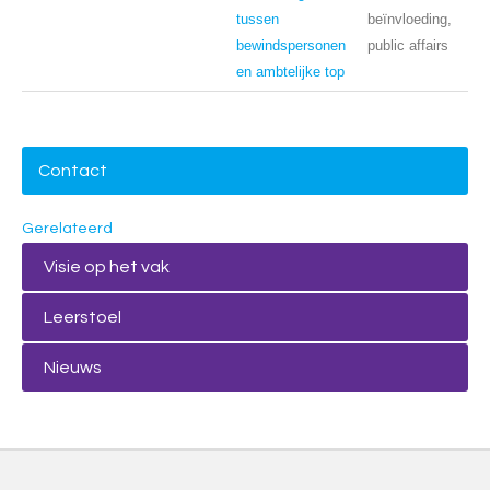
tussen
beïnvloeding,
bewindspersonen
public affairs
en ambtelijke top
Contact
Gerelateerd
Visie op het vak
Leerstoel
Nieuws