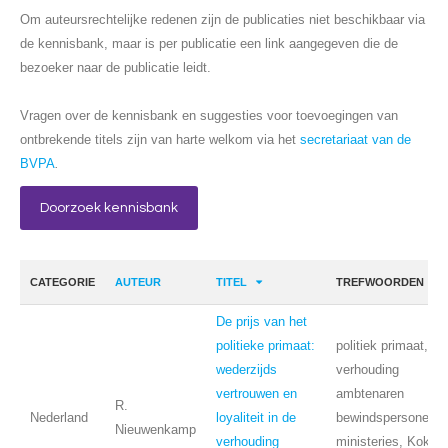
Om auteursrechtelijke redenen zijn de publicaties niet beschikbaar via
de kennisbank, maar is per publicatie een link aangegeven die de
bezoeker naar de publicatie leidt.
Vragen over de kennisbank en suggesties voor toevoegingen van
ontbrekende titels zijn van harte welkom via het
secretariaat van de
BVPA
.
Doorzoek kennisbank
CATEGORIE
AUTEUR
TITEL
TREFWOORDEN
De prijs van het
politieke primaat:
politiek primaat,
wederzijds
verhouding
vertrouwen en
ambtenaren
R.
Nederland
loyaliteit in de
bewindspersonen,
Nieuwenkamp
verhouding
ministeries, Kok,