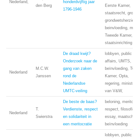
Nederland,
honderdvijftig jaar
den Berg
Eerste Kamer,
1796-1946
staatsrecht, grond
grondwetsherzienin
beinvloeding, more
Tweede Kamer,
staatsinrichting
De draad kwijt?
lobbyen, public
Onderzoek naar de
affairs, UMTS,
M.C.W.
gang van zaken
beïnvloeding, Twe
Nederland
Janssen
rond de
Kamer, Opta,
Nederlandse
regering, ministerie
UMTC-veiling
van V&W,
De beste de baas?
beloning, meritocra
T.
Verdienste, respect
respect, filosofie,
Nederland
Swierstra
en solidariteit in
essay, maatschapp
een meritocratie
beïnvloeding
lobbyen, public