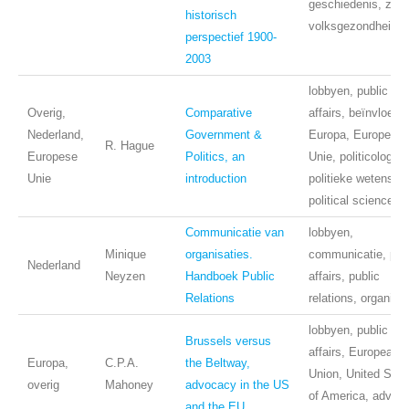
geschiedenis, zorg
historisch
volksgezondheid
perspectief 1900-
2003
lobbyen, public
Overig,
Comparative
affairs, beïnvloedin
Nederland,
Government &
Europa, Europese
R. Hague
Europese
Politics, an
Unie, politicologie,
Unie
introduction
politieke wetensch
political science
Communicatie van
lobbyen,
Minique
organisaties.
communicatie, pub
Nederland
Neyzen
Handboek Public
affairs, public
Relations
relations, organisa
lobbyen, public
Brussels versus
affairs, European
Europa,
C.P.A.
the Beltway,
Union, United Stat
overig
Mahoney
advocacy in the US
of America, advoc
and the EU