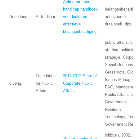
Acties met een
handicap handboek
belangenbehartigin
Nederland
A. ter Haar
voor leuke en
actievoeren,
effectieve
draaiboek, tips
belangenbhartiging
public affairs, budg
staffing, politieke
strategie, Corporat
Social Responsibili
Grassroots, Global
Foundation
2011-2012 State of
Issues Managemen
Overig,
for Public
Corporate Public
PAC, Management
Affairs
Affairs
Public Affairs, Sta
Government
Relations,
Technology, Federa
Government Relati
lobbyen, 2002, paa
10 jaar zonder Pim: