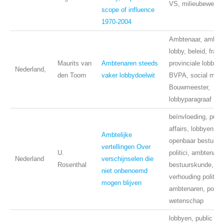
VS, milieubewegin
scope of influence
1970-2004
Ambtenaar, ambtel
lobby, beleid, fram
Maurits van
Ambtenaren steeds
provinciale lobby,
Nederland,
den Toorn
vaker lobbydoelwit
BVPA, social medi
Bouwmeester,
lobbyparagraaf
beïnvloeding, publi
affairs, lobbyen,
Ambtelijke
openbaar bestuur,
vertellingen Over
U.
politici, ambtenare
Nederland
verschijnselen die
Rosenthal
bestuurskunde,
niet onbenoemd
verhouding politiek
mogen blijven
ambtenaren, politi
wetenschap
lobbyen, public