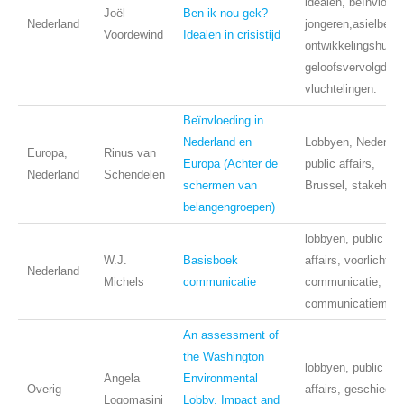
idealen, beïnvloedi
Joël
Ben ik nou gek?
Nederland
jongeren,asielbelei
Voordewind
Idealen in crisistijd
ontwikkelingshulp,
geloofsvervolgden
vluchtelingen.
Beïnvloeding in
Nederland en
Lobbyen, Nederlan
Europa,
Rinus van
Europa (Achter de
public affairs,
Nederland
Schendelen
schermen van
Brussel, stakehold
belangengroepen)
lobbyen, public
W.J.
Basisboek
affairs, voorlichting
Nederland
Michels
communicatie
communicatie,
communicatiemix
An assessment of
the Washington
lobbyen, public
Angela
Environmental
Overig
affairs, geschieden
Logomasini
Lobby, Impact and