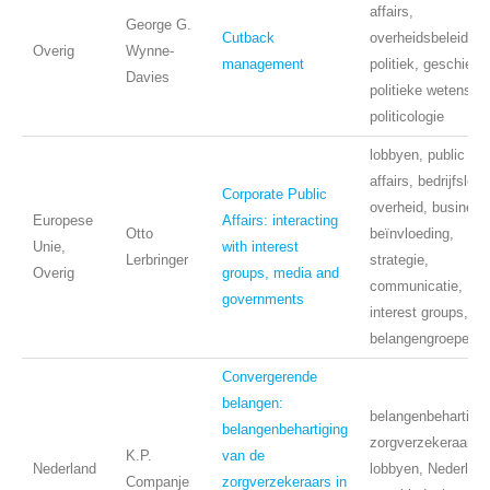
affairs,
George G.
Cutback
overheidsbeleid,
Overig
Wynne-
management
politiek, geschiede
Davies
politieke wetensch
politicologie
lobbyen, public
affairs, bedrijfslev
Corporate Public
overheid, business
Europese
Affairs: interacting
Otto
beïnvloeding,
Unie,
with interest
Lerbringer
strategie,
Overig
groups, media and
communicatie,
governments
interest groups,
belangengroepen
Convergerende
belangen:
belangenbehartigin
belangenbehartiging
zorgverzekeraars,
K.P.
van de
Nederland
lobbyen, Nederland
Companje
zorgverzekeraars in