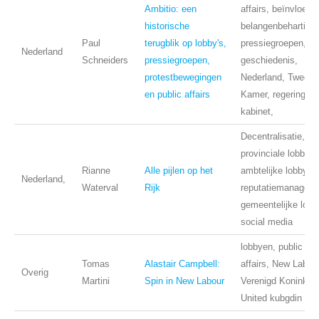
Ambitio: een
affairs, beïnvloedin
historische
belangenbehartigin
Paul
terugblik op lobby's,
pressiegroepen,
Nederland
Schneiders
pressiegroepen,
geschiedenis,
protestbewegingen
Nederland, Tweede
en public affairs
Kamer, regering,
kabinet,
Decentralisatie,
provinciale lobby,
Rianne
Alle pijlen op het
ambtelijke lobby,
Nederland,
Waterval
Rijk
reputatiemanageme
gemeentelijke lobb
social media
lobbyen, public
Tomas
Alastair Campbell:
affairs, New Labour
Overig
Martini
Spin in New Labour
Verenigd Koninkrijk
United kubgdin