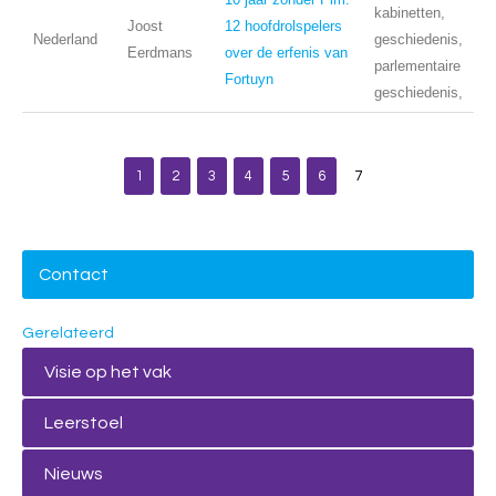
kabinetten,
Joost
12 hoofdrolspelers
Nederland
geschiedenis,
Eerdmans
over de erfenis van
parlementaire
Fortuyn
geschiedenis,
1
2
3
4
5
6
7
Contact
Gerelateerd
Visie op het vak
Leerstoel
Nieuws